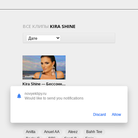
ВСЕ КЛИПЫ
KIRA SHINE
Kira Shine — Бессонница
593
0
novyeklipy.ru
Would like to send you notifications
Discard
Allow
ПОПУЛЯРНЫЕ ТЕГИ
Anitta
Anuel AA
Ateez
Bahh Tee