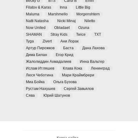
Becky G
BTS
Cardi B
Emin
Filatov & Karas
Inna
Little Big
Maluma
Marshmello
Morgenshtern
Natti Natasha
Nicki Minaj
Niletto
Now United
Obladaet
Ozuna
SHAMAN
Stray Kids
Twice
TXT
Tyga
Zivert
Ани Лорак
Артур Пирожков
Баста
Дана Лахова
Дима Билан
Егор Крид
Жалолиддин Ахмадалиев
Инна Вальтер
Ислам Итляшев
Клава Кока
Ленинград
Люся Чеботина
Мари Краймбрери
Миа Бойка
Ольга Бузова
Рустам Нахушев
Сергей Завьялов
Сява
Юрий Шатунов