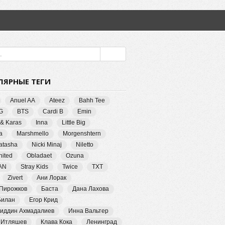
ЛЯРНЫЕ ТЕГИ
Anuel AA
Ateez
Bahh Tee
G
BTS
Cardi B
Emin
 & Karas
Inna
Little Big
a
Marshmello
Morgenshtern
Natasha
Nicki Minaj
Niletto
ited
Obladaet
Ozuna
AN
Stray Kids
Twice
TXT
Zivert
Ани Лорак
 Пирожков
Баста
Дана Лахова
Билан
Егор Крид
иддин Ахмадалиев
Инна Вальтер
 Итляшев
Клава Кока
Ленинград