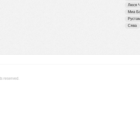
Люся 
Миа Б
Руста
Сява
ts reserved.