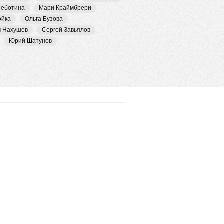
Чеботина
Мари Краймбрери
ойка
Ольга Бузова
м Нахушев
Сергей Завьялов
Юрий Шатунов