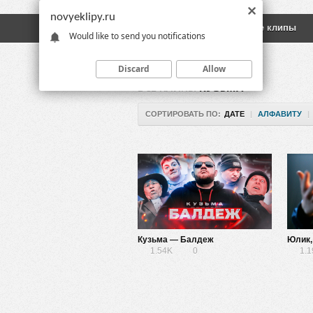
novyeklipy.ru
Новые клипы
Русские клипы
Would like to send you notifications
Discard
Allow
ВСЕ КЛИПЫ
КУЗЬМА
СОРТИРОВАТЬ ПО:
ДАТЕ
|
АЛФАВИТУ
|
Кузьма — Балдеж
1.54K
0
1.