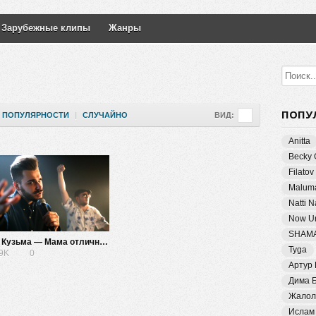
Зарубежные клипы
Жанры
ПОПУ
ПОПУЛЯРНОСТИ
|
СЛУЧАЙНО
ВИД:
Anitta
Becky 
Filatov
Malum
Natti 
Now Un
SHAM
Юлик, Кузьма — Мама отличника, прости
Tyga
19K
0
Артур
Дима 
Жалол
Ислам