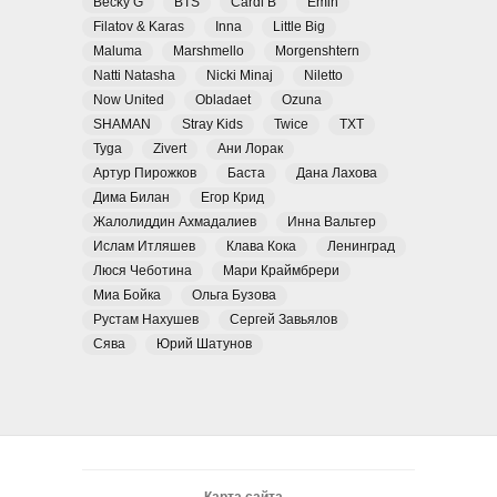
Becky G
BTS
Cardi B
Emin
Filatov & Karas
Inna
Little Big
Maluma
Marshmello
Morgenshtern
Natti Natasha
Nicki Minaj
Niletto
Now United
Obladaet
Ozuna
SHAMAN
Stray Kids
Twice
TXT
Tyga
Zivert
Ани Лорак
Артур Пирожков
Баста
Дана Лахова
Дима Билан
Егор Крид
Жалолиддин Ахмадалиев
Инна Вальтер
Ислам Итляшев
Клава Кока
Ленинград
Люся Чеботина
Мари Краймбрери
Миа Бойка
Ольга Бузова
Рустам Нахушев
Сергей Завьялов
Сява
Юрий Шатунов