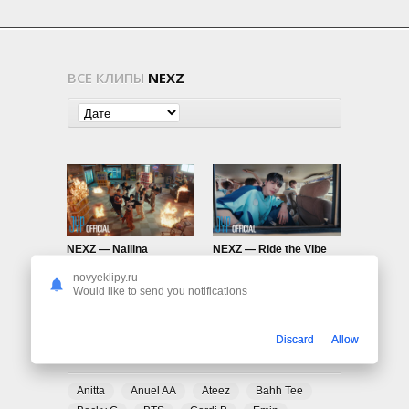
ВСЕ КЛИПЫ
NEXZ
NEXZ — Nallina
NEXZ — Ride the Vibe
320
0
306
0
novyeklipy.ru
Would like to send you notifications
Discard
Allow
ПОПУЛЯРНЫЕ ТЕГИ
Anitta
Anuel AA
Ateez
Bahh Tee