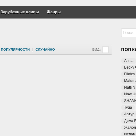
Зарубежные клипы
Жанры
В
ПОПУ
ПОПУЛЯРНОСТИ
|
СЛУЧАЙНО
ВИД:
Anitta
Becky 
Filatov
Malum
Natti 
Now Un
SHAM
Tyga
Артур
Дима 
Жалол
Ислам