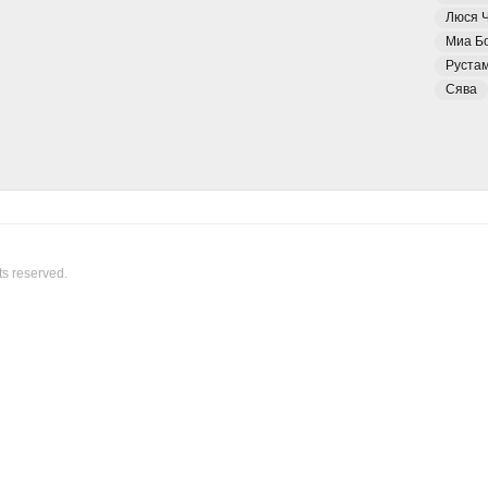
Люся 
Миа Б
Руста
Сява
ts reserved.