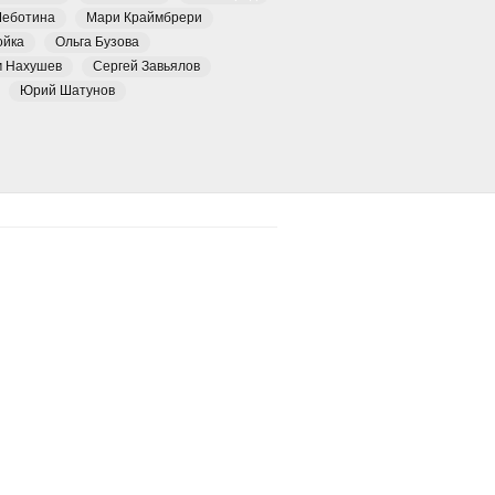
Чеботина
Мари Краймбрери
ойка
Ольга Бузова
м Нахушев
Сергей Завьялов
Юрий Шатунов