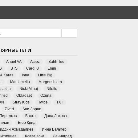
ЛЯРНЫЕ ТЕГИ
Anuel AA
Ateez
Bahh Tee
G
BTS
Cardi B
Emin
 & Karas
Inna
Little Big
a
Marshmello
Morgenshtern
Natasha
Nicki Minaj
Niletto
ited
Obladaet
Ozuna
AN
Stray Kids
Twice
TXT
Zivert
Ани Лорак
 Пирожков
Баста
Дана Лахова
Билан
Егор Крид
иддин Ахмадалиев
Инна Вальтер
 Итляшев
Клава Кока
Ленинград