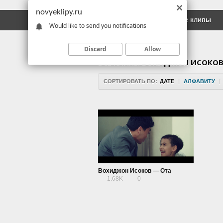
novyeklipy.ru
Новые клипы
Русские клипы
Would like to send you notifications
Discard
Allow
ВСЕ КЛИПЫ
ВОХИДЖОН ИСОКО
СОРТИРОВАТЬ ПО:
ДАТЕ
|
АЛФАВИТУ
|
Вохиджон Исоков — Ота
1.68K
0