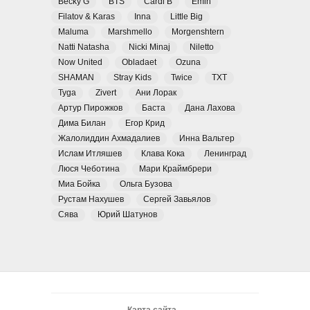
Becky G
BTS
Cardi B
Emin
Filatov & Karas
Inna
Little Big
Maluma
Marshmello
Morgenshtern
Natti Natasha
Nicki Minaj
Niletto
Now United
Obladaet
Ozuna
SHAMAN
Stray Kids
Twice
TXT
Tyga
Zivert
Ани Лорак
Артур Пирожков
Баста
Дана Лахова
Дима Билан
Егор Крид
Жалолиддин Ахмадалиев
Инна Вальтер
Ислам Итляшев
Клава Кока
Ленинград
Люся Чеботина
Мари Краймбрери
Миа Бойка
Ольга Бузова
Рустам Нахушев
Сергей Завьялов
Сява
Юрий Шатунов