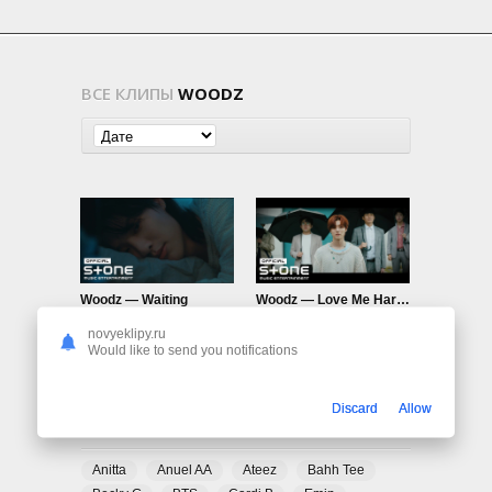
ВСЕ КЛИПЫ
WOODZ
Woodz — Waiting
Woodz — Love Me Harder
592
0
954
0
novyeklipy.ru
Would like to send you notifications
Discard
Allow
ПОПУЛЯРНЫЕ ТЕГИ
Anitta
Anuel AA
Ateez
Bahh Tee