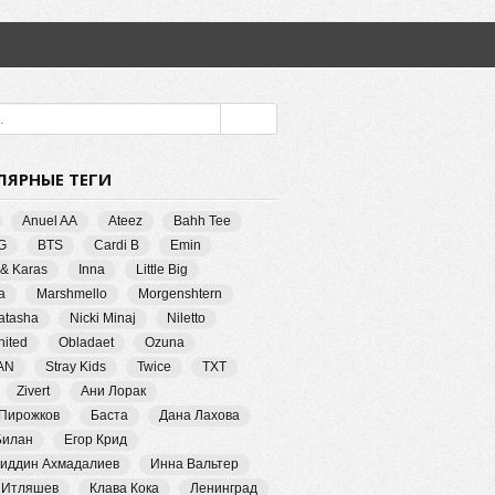
ЛЯРНЫЕ ТЕГИ
Anuel AA
Ateez
Bahh Tee
G
BTS
Cardi B
Emin
 & Karas
Inna
Little Big
a
Marshmello
Morgenshtern
Natasha
Nicki Minaj
Niletto
ited
Obladaet
Ozuna
AN
Stray Kids
Twice
TXT
Zivert
Ани Лорак
 Пирожков
Баста
Дана Лахова
Билан
Егор Крид
иддин Ахмадалиев
Инна Вальтер
 Итляшев
Клава Кока
Ленинград