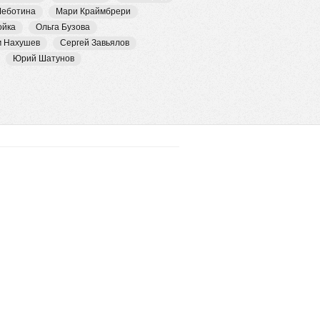
Чеботина
Мари Краймбрери
ойка
Ольга Бузова
м Нахушев
Сергей Завьялов
Юрий Шатунов