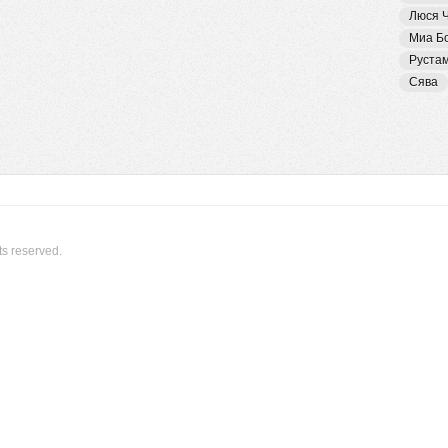
Люся 
Миа Б
Руста
Сява
ts reserved.