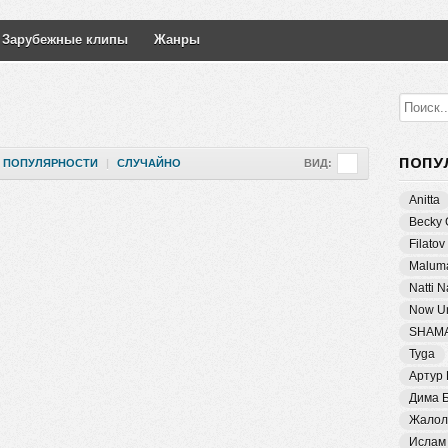
Зарубежные клипы
Жанры
ПОПУ
ПОПУЛЯРНОСТИ
|
СЛУЧАЙНО
ВИД:
Anitta
Becky 
Filatov
Malum
Natti 
Now Un
SHAM
Tyga
Артур
Дима 
Жалол
Ислам