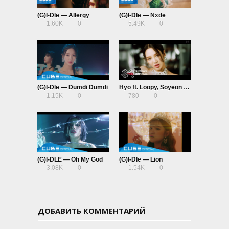
(G)I-Dle — Allergy
(G)I-Dle — Nxde
1.60K
0
5.49K
0
(G)I-Dle — Dumdi Dumdi
Hyo ft. Loopy, Soyeon — Dessert
1.15K
0
780
0
(G)I-DLE — Oh My God
(G)I-Dle — Lion
3.08K
0
1.54K
0
ДОБАВИТЬ КОММЕНТАРИЙ