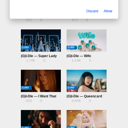
Discard
Allow
(G)I-DLE — Girlfriend
YUQI — Could It Be
537
0
577
0
(G)I-Dle — Super Lady
(G)I-Dle — Wife
1.74K
0
1.14K
0
(G)I-Dle — I Want That
(G)I-Dle — Queencard
910
0
6.85K
0