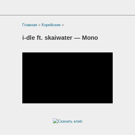
Главная
»
Корейские
»
i-dle ft. skaiwater — Mono