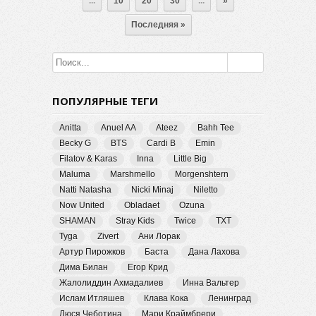
...
10
20
30
...
»
Последняя »
ПОПУЛЯРНЫЕ ТЕГИ
Anitta
Anuel AA
Ateez
Bahh Tee
Becky G
BTS
Cardi B
Emin
Filatov & Karas
Inna
Little Big
Maluma
Marshmello
Morgenshtern
Natti Natasha
Nicki Minaj
Niletto
Now United
Obladaet
Ozuna
SHAMAN
Stray Kids
Twice
TXT
Tyga
Zivert
Ани Лорак
Артур Пирожков
Баста
Дана Лахова
Дима Билан
Егор Крид
Жалолиддин Ахмадалиев
Инна Вальтер
Ислам Итляшев
Клава Кока
Ленинград
Люся Чеботина
Мари Краймбрери