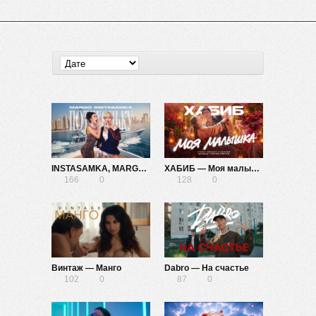
INSTASAMKA, MARGO — Потихоньку
ХАБИБ — Моя малышка
166
0
128
0
Винтаж — Манго
Dabro — На счастье
102
0
87
0