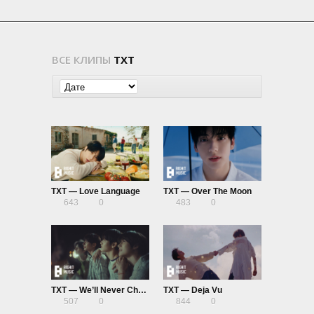
ВСЕ КЛИПЫ
TXT
TXT — Love Language
TXT — Over The Moon
643
0
483
0
TXT — We’ll Never Change
TXT — Deja Vu
507
0
844
0