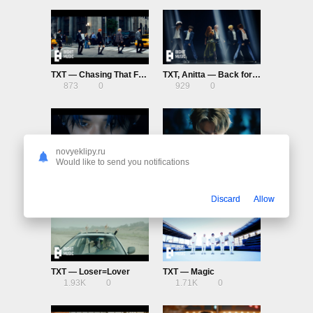
TXT — Chasing That Feeling
TXT, Anitta — Back for More
873
0
929
0
novyeklipy.ru
Would like to send you notifications
TXT — Good Boy Gone Bad (Japanese Ver.)
TXT — Good Boy Gone Bad
1.15K
0
1.23K
0
Discard
Allow
TXT — Loser=Lover
TXT — Magic
1.93K
0
1.71K
0