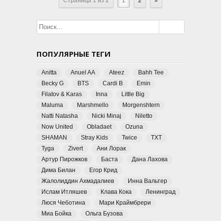
Страница 1 из 2
1
2
»
ПОПУЛЯРНЫЕ ТЕГИ
Anitta
Anuel AA
Ateez
Bahh Tee
Becky G
BTS
Cardi B
Emin
Filatov & Karas
Inna
Little Big
Maluma
Marshmello
Morgenshtern
Natti Natasha
Nicki Minaj
Niletto
Now United
Obladaet
Ozuna
SHAMAN
Stray Kids
Twice
TXT
Tyga
Zivert
Ани Лорак
Артур Пирожков
Баста
Дана Лахова
Дима Билан
Егор Крид
Жалолиддин Ахмадалиев
Инна Вальтер
Ислам Итляшев
Клава Кока
Ленинград
Люся Чеботина
Мари Краймбрери
Миа Бойка
Ольга Бузова