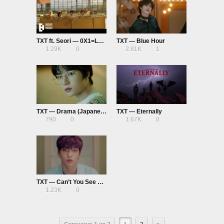
TXT ft. Seori — 0X1=LOVESONG (I Know I Love You)
TXT — Blue Hour
1.29K
0
2.81K
1
TXT — Drama (Japanese Ver.)
TXT — Eternally
790
0
1.67K
0
TXT — Can’t You See Me?
1.23K
0