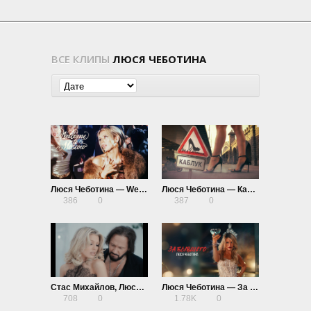
ВСЕ КЛИПЫ
ЛЮСЯ ЧЕБОТИНА
Люся Чеботина — Welcome to Moscow
Люся Чеботина — Каблук
386
0
387
0
Стас Михайлов, Люся Чеботина — Двое одиночек (Lyric Video)
Люся Чеботина — За бывшего
708
0
1.78K
0