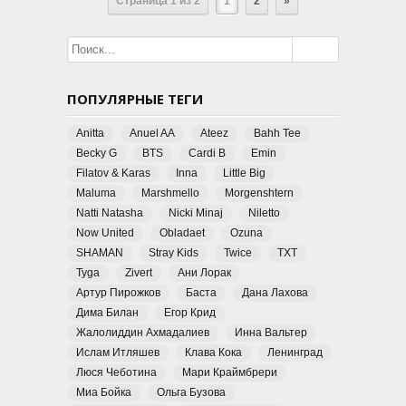
Страница 1 из 2
1
2
»
ПОПУЛЯРНЫЕ ТЕГИ
Anitta
Anuel AA
Ateez
Bahh Tee
Becky G
BTS
Cardi B
Emin
Filatov & Karas
Inna
Little Big
Maluma
Marshmello
Morgenshtern
Natti Natasha
Nicki Minaj
Niletto
Now United
Obladaet
Ozuna
SHAMAN
Stray Kids
Twice
TXT
Tyga
Zivert
Ани Лорак
Артур Пирожков
Баста
Дана Лахова
Дима Билан
Егор Крид
Жалолиддин Ахмадалиев
Инна Вальтер
Ислам Итляшев
Клава Кока
Ленинград
Люся Чеботина
Мари Краймбрери
Миа Бойка
Ольга Бузова