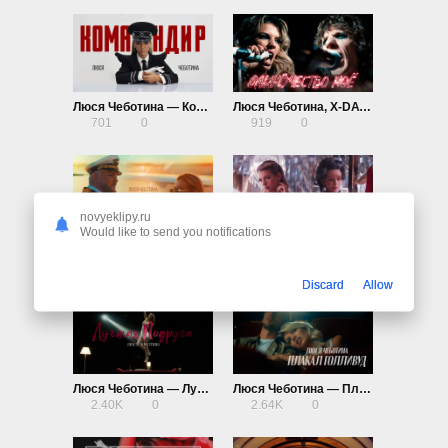
Люся Чеботина — Командир
Люся Чеботина, X-DATE — Одиночество моё
701
0
919
0
novyeklipy.ru
Would like to send you notifications
Люся Чеботина — Псевдомодели
Люся Чеботина — Императрица (Из к/ф «Императрицы»)
826
0
886
0
Discard
Allow
Люся Чеботина — Лучшая подруга
Люся Чеботина — Плакал Голливуд
2.40K
0
2.64K
0