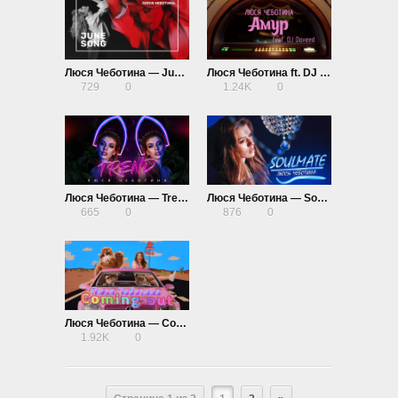
Люся Чеботина — June Song
Люся Чеботина ft. DJ Daveed — Амур
729
0
1.24K
0
Люся Чеботина — Trend
Люся Чеботина — Soulmate
665
0
876
0
Люся Чеботина — Coming Out
1.92K
0