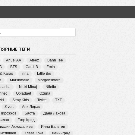
ЛЯРНЫЕ ТЕГИ
Anuel AA
Ateez
Bahh Tee
G
BTS
Cardi B
Emin
 & Karas
Inna
Little Big
a
Marshmello
Morgenshtern
Natasha
Nicki Minaj
Niletto
ited
Obladaet
Ozuna
AN
Stray Kids
Twice
TXT
Zivert
Ани Лорак
 Пирожков
Баста
Дана Лахова
Билан
Егор Крид
иддин Ахмадалиев
Инна Вальтер
 Итляшев
Клава Кока
Ленинград