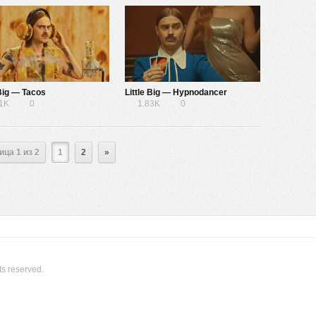
 Big — Tacos
Little Big — Hypnodancer
41K
0
1.83K
0
ица 1 из 2
1
2
»
ts reserved.