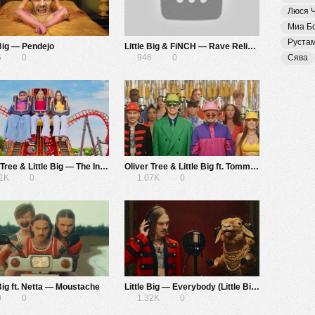
Люся 
Миа Б
Руста
 Big — Pendejo
Little Big & FiNCH — Rave Religion (short version)
6
0
946
0
Сява
Oliver Tree & Little Big — The Internet
Oliver Tree & Little Big ft. Tommy Cash — Turn It Up
31K
0
1.07K
0
 Big ft. Netta — Moustache
Little Big — Everybody (Little Big Are Back)
0
0
1.32K
0