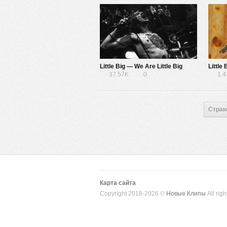
Little Big — We Are Little Big
Little
37.57K
0
1.
Стран
Карта сайта
Copyright 2018-2026 ©
Новые Клипы
All righ