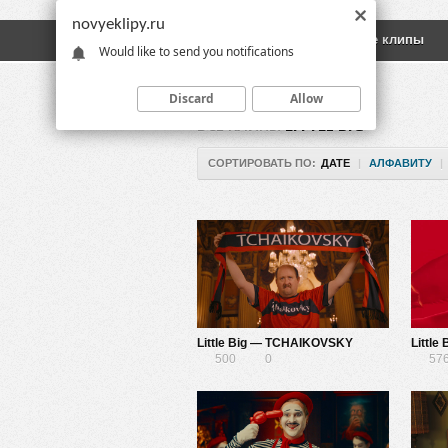
novyeklipy.ru
Новые клипы
Русские клипы
Would like to send you notifications
Discard
Allow
ВСЕ КЛИПЫ
LITTLE BIG
СОРТИРОВАТЬ ПО:
ДАТЕ
|
АЛФАВИТУ
|
Little Big — TCHAIKOVSKY
Little
500
0
57