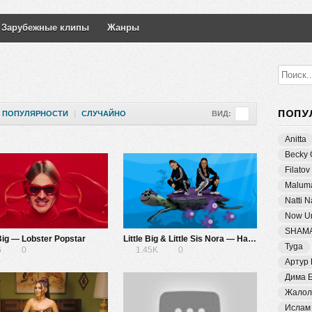
Зарубежные клипы
Жанры
ПОПУ
ПОПУЛЯРНОСТИ
|
СЛУЧАЙНО
ВИД:
Anitta
Becky 
Filatov
Malum
Natti 
Now Un
SHAM
 Big — Lobster Popstar
Little Big & Little Sis Nora — Hardstyle Fish
Tyga
6
0
1.45K
0
Артур
Дима 
Жалол
Ислам