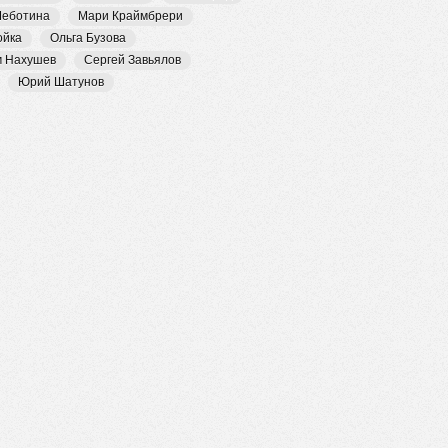
Чеботина
Мари Краймбрери
ойка
Ольга Бузова
м Нахушев
Сергей Завьялов
Юрий Шатунов