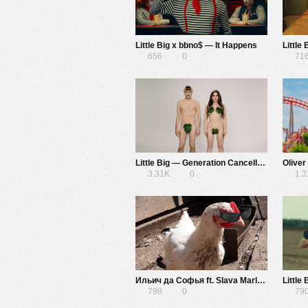
Little Big x bbno$ — It Happens
Little
656
0
71
Little Big — Generation Cancellation
3.31K
0
1.
Ильич да Софья ft. Slava Marlow — Ой да на рейве
Little
798
0
79