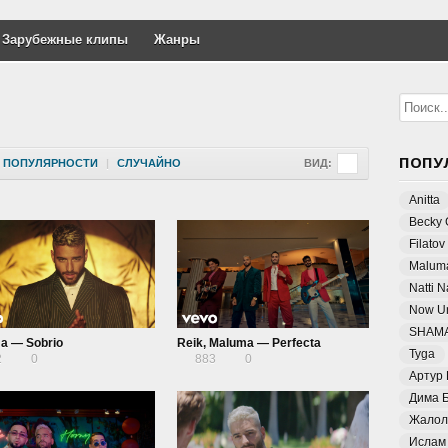
Зарубежные клипы
Жанры
ПОПУ
ПОПУЛЯРНОСТИ
|
СЛУЧАЙНО
ВИД:
Anitta
Becky 
Filatov
Malum
Natti 
Now Un
SHAM
a — Sobrio
Reik, Maluma — Perfecta
Tyga
2
0
883
0
Артур
Дима 
Жалол
Ислам