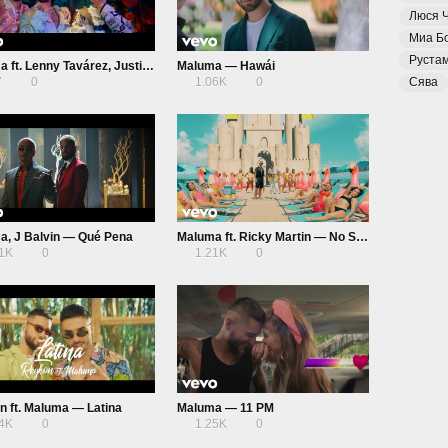
Люся 
Миа Б
Руста
Maluma ft. Lenny Tavárez, Justin Quiles — Parce
Maluma — Hawái
7
0
1.06K
0
Сява
a, J Balvin — Qué Pena
Maluma ft. Ricky Martin — No Se Me Quita
01K
0
1.21K
0
 ft. Maluma — Latina
Maluma — 11 PM
24K
0
1.25K
0