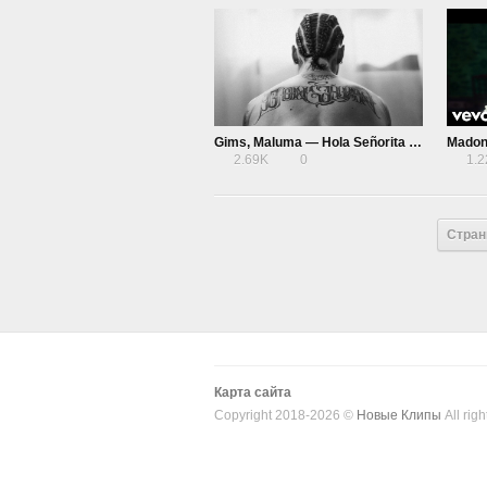
Gims, Maluma — Hola Señorita (Maria)
Madon
2.69K
0
1.
Стран
Карта сайта
Copyright 2018-2026 ©
Новые Клипы
All righ