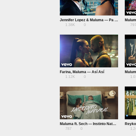
Jennifer Lopez & Maluma — Pa Ti + Lonely
1.38K
0
79
Farina, Maluma — Así Así
Malum
1.12K
0
1.
Maluma ft. Sech — Instinto Natural
Reykon
787
0
1.