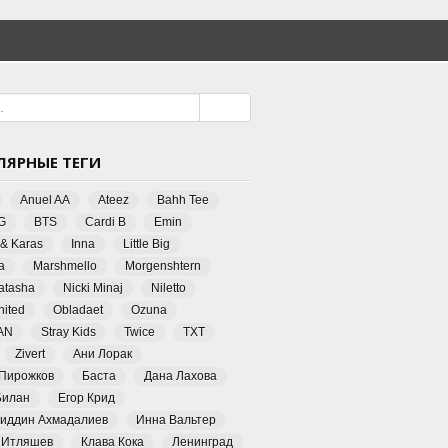
ЛЯРНЫЕ ТЕГИ
Anuel AA
Ateez
Bahh Tee
G
BTS
Cardi B
Emin
 & Karas
Inna
Little Big
a
Marshmello
Morgenshtern
Natasha
Nicki Minaj
Niletto
ited
Obladaet
Ozuna
AN
Stray Kids
Twice
TXT
Zivert
Ани Лорак
 Пирожков
Баста
Дана Лахова
Билан
Егор Крид
иддин Ахмадалиев
Инна Вальтер
 Итляшев
Клава Кока
Ленинград