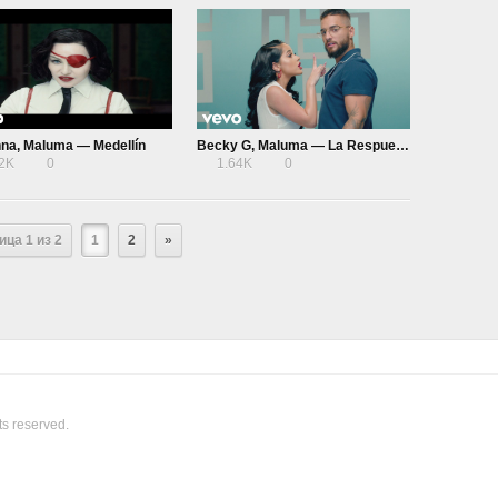
na, Maluma — Medellín
Becky G, Maluma — La Respuesta
22K
0
1.64K
0
ица 1 из 2
1
2
»
ts reserved.