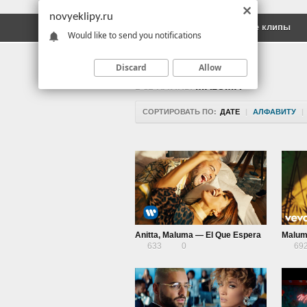
novyeklipy.ru
Новые клипы
Русские клипы
Would like to send you notifications
Discard
Allow
ВСЕ КЛИПЫ
MALUMA
СОРТИРОВАТЬ ПО:
ДАТЕ
|
АЛФАВИТУ
|
Anitta, Maluma — El Que Espera
Malum
633
0
69