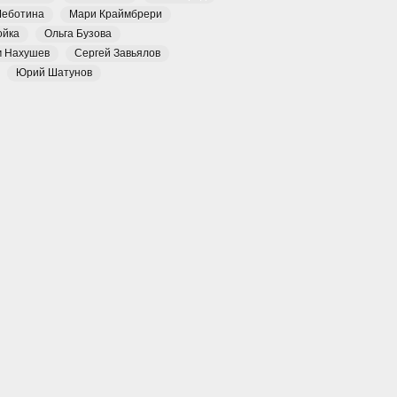
Чеботина
Мари Краймбрери
ойка
Ольга Бузова
м Нахушев
Сергей Завьялов
Юрий Шатунов