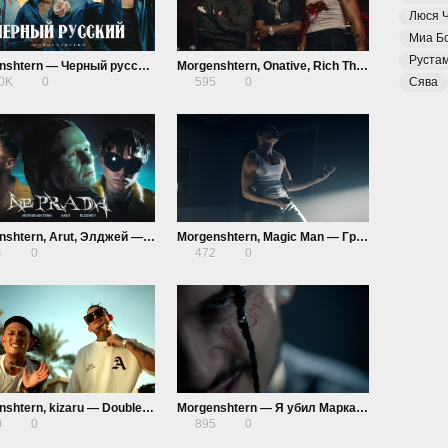
Люся 
Миа Б
Руста
Morgenshtern — Черный русский
Morgenshtern, Onative, Rich The Kid — If I Ever
20K
0
595
0
Сява
Morgenshtern, Arut, Элджей — Ne Prada
Morgenshtern, Magic Man — Грустно
4
0
472
0
Morgenshtern, kizaru — Double Cup
Morgenshtern — Я убил Марка (Оксимирон Дисс)
0
0
895
0