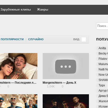
Зарубежные клипы
Жанры
ПОПУ
ПОПУЛЯРНОСТИ
|
СЛУЧАЙНО
ВИД:
Anitta
Becky 
Filatov
Malum
Natti 
Now Un
SHAM
Morgenshtern — Последняя любовь
Morgenshtern — День Х
Tyga
9
0
1.04K
0
Артур
Дима 
Жалол
Ислам