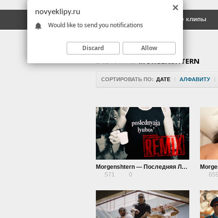
novyeklipy.ru
Новые клипы
Русские клипы
Would like to send you notifications
Discard
Allow
ВСЕ КЛИПЫ
MORGENSHTERN
СОРТИРОВАТЬ ПО:
ДАТЕ
|
АЛФАВИТУ
|
Morgenshtern — Последняя Любовь (Robin Schulz Remix)
571
0
65