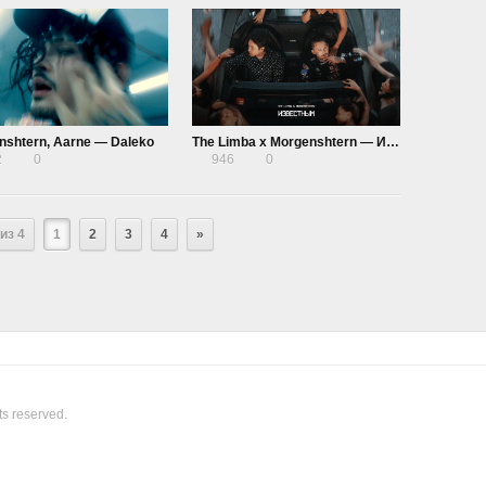
nshtern, Aarne — Daleko
The Limba x Morgenshtern — Известным
2
0
946
0
из 4
1
2
3
4
»
ts reserved.