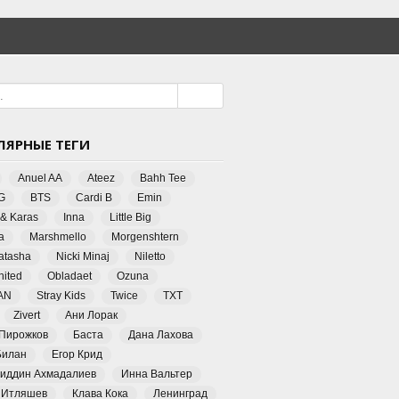
ЛЯРНЫЕ ТЕГИ
Anuel AA
Ateez
Bahh Tee
G
BTS
Cardi B
Emin
 & Karas
Inna
Little Big
a
Marshmello
Morgenshtern
Natasha
Nicki Minaj
Niletto
ited
Obladaet
Ozuna
AN
Stray Kids
Twice
TXT
Zivert
Ани Лорак
 Пирожков
Баста
Дана Лахова
Билан
Егор Крид
иддин Ахмадалиев
Инна Вальтер
 Итляшев
Клава Кока
Ленинград