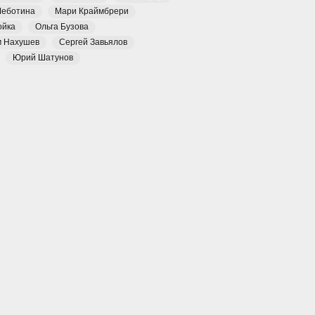
Чеботина
Мари Краймбрери
ойка
Ольга Бузова
м Нахушев
Сергей Завьялов
Юрий Шатунов