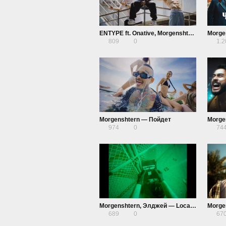
ENTYPE ft. Onative, Morgenshtern — Считалочка
809
0
1.
Morgenshtern — Пойдет
974
0
74
Morgenshtern, Элджей — Location
689
0
67