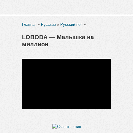
Главная
»
Русские
»
Русский поп
»
LOBODA — Малышка на
миллион