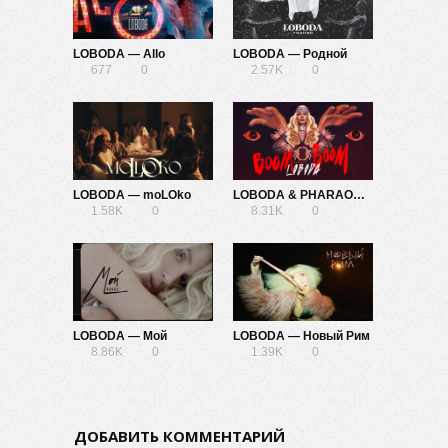
LOBODA — Allo
LOBODA — Родной
677
0
2.57K
0
LOBODA — moLOko
LOBODA & PHARAOH — Boom Boom
1.58K
0
8.31K
0
LOBODA — Мой
LOBODA — Новый Рим
8.86K
0
1.39K
0
ДОБАВИТЬ КОММЕНТАРИЙ