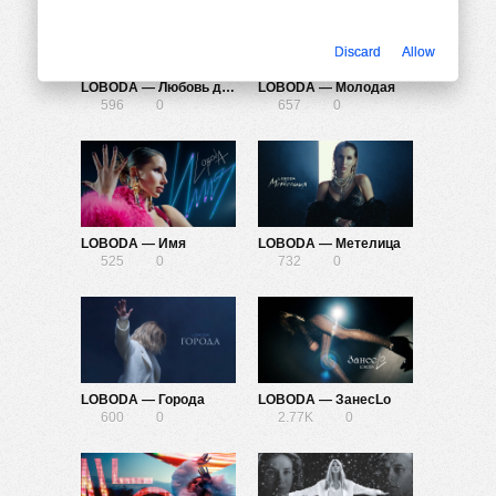
Discard
Allow
LOBODA — Любовь до конца света (Remix) (Mood Video)
LOBODA — Молодая
596
0
657
0
LOBODA — Имя
LOBODA — Метелица
525
0
732
0
LOBODA — Города
LOBODA — ЗанесLo
600
0
2.77K
0