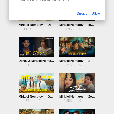
Discard
Allow
Mirjalol Nematov — Dilbar
Mirjalol Nematov — Ichaman
3.13K
0
3.09K
0
Dilnoz & Mirjalol Nematov — Ko’zoynak
Mirjalol Nematov — Sog’inib kelma
1.84K
0
1.84K
0
Mirjalol Nematov — Gulshan
Mirjalol Nematov — Zehra
1.52K
0
1.35K
0