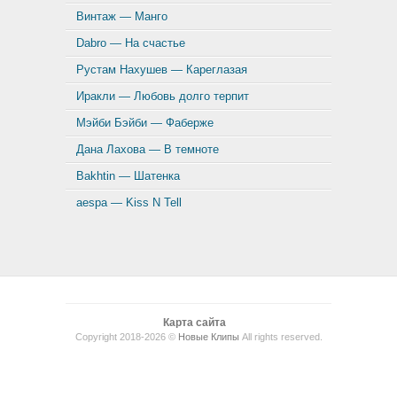
Винтаж — Манго
Dabro — На счастье
Рустам Нахушев — Кареглазая
Иракли — Любовь долго терпит
Мэйби Бэйби — Фаберже
Дана Лахова — В темноте
Bakhtin — Шатенка
aespa — Kiss N Tell
Карта сайта
Copyright 2018-2026 ©
Новые Клипы
All rights reserved.