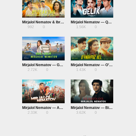
Mirjalol Nematov & Ibrat Azamatov — Nozlaring
Mirjalol Nematov — Qora Gelik
992
0
1.56K
0
Mirjalol Nematov — Guli Lola
Mirjalol Nematov — O’ynaymiz kel
2.72K
0
1.43K
0
Mirjalol Nematov — Ay Yay Yay
Mirjalol Nematov — Bir soniya qol
2.33K
0
3.62K
0