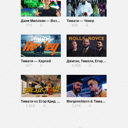
Даня Милохин — Везде топ
Тимати — Чокер
775
0
899
0
Тимати — Харлей
Джиган, Тимати, Егор Крид — Rolls Royce
877
0
4.85K
0
Тимати vs Егор Крид — Звездопад
Morgenshtern & Тимати — El Problema
1.91K
0
3.97K
0