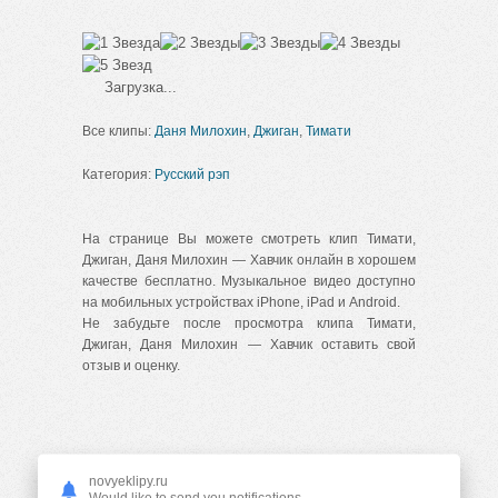
Загрузка...
Все клипы:
Даня Милохин
,
Джиган
,
Тимати
Категория:
Русский рэп
На странице Вы можете смотреть клип Тимати,
Джиган, Даня Милохин — Хавчик онлайн в хорошем
качестве бесплатно. Музыкальное видео доступно
на мобильных устройствах iPhone, iPad и Android.
Не забудьте после просмотра клипа Тимати,
Джиган, Даня Милохин — Хавчик оставить свой
отзыв и оценку.
ВАМ ТАКЖЕ МОЖЕТ ПОНРАВИТЬСЯ
novyeklipy.ru
Would like to send you notifications