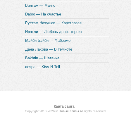
Винтаж — Манго
Dabro — На счастье
Рустам Нахушев — Кареглазая
Иракли — Любовь долго терпит
Мэйби Бэйби — Фаберже
Дана Лахова — В темноте
Bakhtin — Шатенка
aespa — Kiss N Tell
Карта сайта
Copyright 2018-2026 ©
Новые Клипы
All rights reserved.