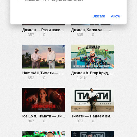
Discard
Allow
Джиган — Раз и навсегда
Джиган, Karna.val — Холодное сердце
357
0
635
0
HammAli, Тимати — Баю-Бай
Джиган ft. Егор Крид, The Limba, blago white, OG Buda, Тимати, SODA LUV, Гуф — На чиле
652
0
1.21K
0
Ice Lo ft. Тимати — Эйфория
Тимати — Падаем вместе
967
0
973
0