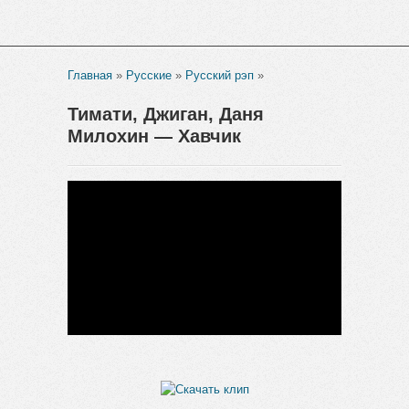
Главная
»
Русские
»
Русский рэп
»
Тимати, Джиган, Даня
Милохин — Хавчик