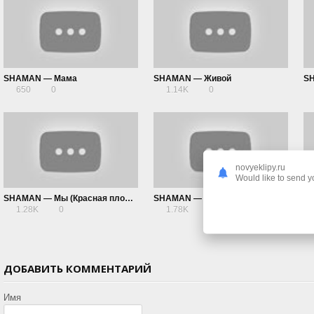
SHAMAN — Мама
SHAMAN — Живой
SH
650
0
1.14K
0
novyeklipy.ru
Would like to send yo
SHAMAN — Мы (Красная площадь)
SHAMAN — Мы
SH
1.28K
0
1.78K
0
ДОБАВИТЬ КОММЕНТАРИЙ
Имя