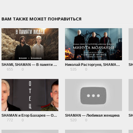
ВАМ ТАКЖЕ МОЖЕТ ПОНРАВИТЬСЯ
SHAMI, SHAMAN — В памяти людей!
Николай Расторгуев, SHAMAN, Александр Вайнберг — Минута молчания (к фильму «В списках не значился»)
SH
655
0
535
0
SHAMAN и Егор Бахарев — Отец
SHAMAN — Любимая женщина
SH
772
0
520
0