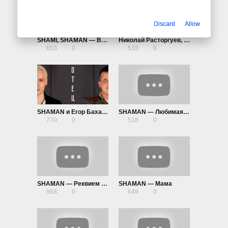
Discard
Allow
SHAMI, SHAMAN — В памяти людей!
Николай Расторгуев, SHAMAN, Александр Вайнберг — Минута молчания (к фильму «В списках не значился»)
653
0
533
0
SHAMAN и Егор Бахарев — Отец
SHAMAN — Любимая женщина
770
0
518
0
SHAMAN — Реквием 22.03.24
SHAMAN — Мама
968
0
649
0