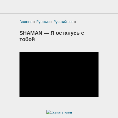
Главная
»
Русские
»
Русский поп
»
SHAMAN — Я останусь с
тобой