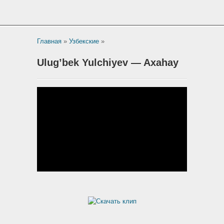
Главная
»
Узбекские
»
Ulug’bek Yulchiyev — Axahay