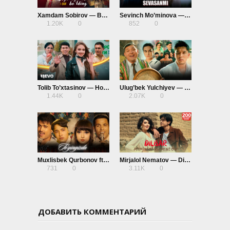
Xamdam Sobirov — Begonaga kelin bo’lding
Sevinch Mo’minova — Sevasanmi
1.20K
0
852
0
Tolib To’xtasinov — Hop-Hop
Ulug’bek Yulchiyev — Ana
1.44K
0
2.07K
0
Muxlisbek Qurbonov ft. G’iyosbek Narzullayev — To’yingizda
Mirjalol Nematov — Dilbar
731
0
3.11K
0
ДОБАВИТЬ КОММЕНТАРИЙ