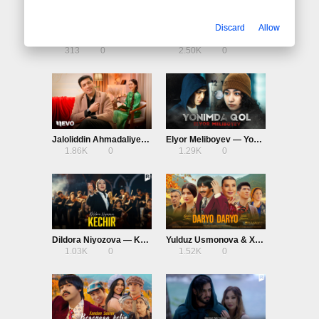
Discard
Allow
Xurshid Rasulov — Esingdamu
Mirjalol Nematov — Bu dunyo ko’rmaydi
313
0
2.50K
0
Jaloliddin Ahmadaliyev — Chaqirsam
Elyor Meliboyev — Yonimda qol
1.86K
0
1.29K
0
Dildora Niyozova — Kechir
Yulduz Usmonova & Xamdam Sobirov — Daryo Daryo
1.03K
0
1.52K
0