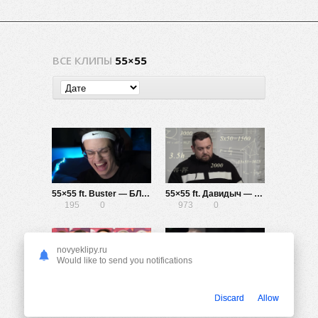
ВСЕ КЛИПЫ
55×55
55×55 ft. Buster — БЛОКБУСТЕР
55×55 ft. Давидыч — 3000 Раз
195
0
973
0
novyeklipy.ru
Would like to send you notifications
55×55 — Звуки блогеров 2
55×55 ft. Настя Ивлеева — 15 см
Discard
Allow
867
0
13.47K
0