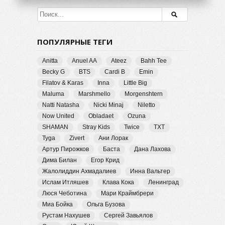
ПОПУЛЯРНЫЕ ТЕГИ
Anitta
Anuel AA
Ateez
Bahh Tee
Becky G
BTS
Cardi B
Emin
Filatov & Karas
Inna
Little Big
Maluma
Marshmello
Morgenshtern
Natti Natasha
Nicki Minaj
Niletto
Now United
Obladaet
Ozuna
SHAMAN
Stray Kids
Twice
TXT
Tyga
Zivert
Ани Лорак
Артур Пирожков
Баста
Дана Лахова
Дима Билан
Егор Крид
Жалолиддин Ахмадалиев
Инна Вальтер
Ислам Итляшев
Клава Кока
Ленинград
Люся Чеботина
Мари Краймбрери
Миа Бойка
Ольга Бузова
Рустам Нахушев
Сергей Завьялов