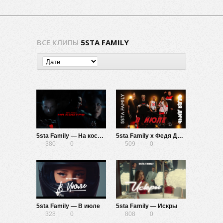
ВСЕ КЛИПЫ
5STA FAMILY
5sta Family — На костре
5sta Family x Федя Дичь — В июле (Bandplay Video)
380
0
509
0
5sta Family — В июле
5sta Family — Искры
328
0
808
0