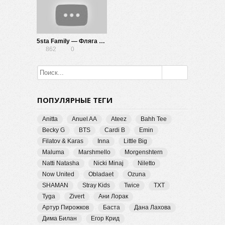
5sta Family — Фляга свистит
862
0
ПОПУЛЯРНЫЕ ТЕГИ
Anitta
Anuel AA
Ateez
Bahh Tee
Becky G
BTS
Cardi B
Emin
Filatov & Karas
Inna
Little Big
Maluma
Marshmello
Morgenshtern
Natti Natasha
Nicki Minaj
Niletto
Now United
Obladaet
Ozuna
SHAMAN
Stray Kids
Twice
TXT
Tyga
Zivert
Ани Лорак
Артур Пирожков
Баста
Дана Лахова
Дима Билан
Егор Крид