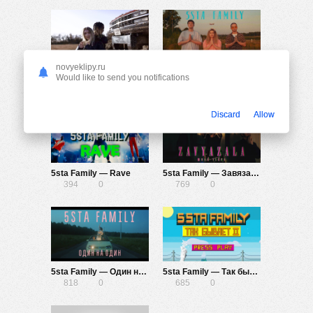
novyeklipy.ru
Lil Krystalll ft. Лоя (5sta Family) — Я буду
5sta Family — Аллилуйя
Would like to send you notifications
727
0
386
0
Discard
Allow
5sta Family — Rave
5sta Family — Завязала
394
0
769
0
5sta Family — Один на один
5sta Family — Так бывает II
818
0
685
0