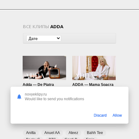
ВСЕ КЛИПЫ
ADDA
Adda — De Piatra
ADDA — Mama Soacra
724
0
770
0
novyeklipy.ru
Would like to send you notifications
Discard
Allow
ПОПУЛЯРНЫЕ ТЕГИ
Anitta
Anuel AA
Ateez
Bahh Tee