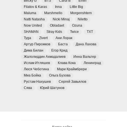
Becky G
BTS
Cardi B
Emin
Filatov & Karas
Inna
Little Big
Maluma
Marshmello
Morgenshtern
Natti Natasha
Nicki Minaj
Niletto
Now United
Obladaet
Ozuna
SHAMAN
Stray Kids
Twice
TXT
Tyga
Zivert
Ани Лорак
Артур Пирожков
Баста
Дана Лахова
Дима Билан
Егор Крид
Жалолиддин Ахмадалиев
Инна Вальтер
Ислам Итляшев
Клава Кока
Ленинград
Люся Чеботина
Мари Краймбрери
Миа Бойка
Ольга Бузова
Рустам Нахушев
Сергей Завьялов
Сява
Юрий Шатунов