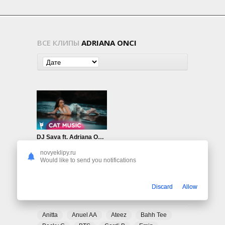
ВСЕ КЛИПЫ
ADRIANA ONCI
DJ Sava ft. Adriana Onci — Gone Away Again
477
0
novyeklipy.ru
Would like to send you notifications
Discard
Allow
ПОПУЛЯРНЫЕ ТЕГИ
Anitta
Anuel AA
Ateez
Bahh Tee