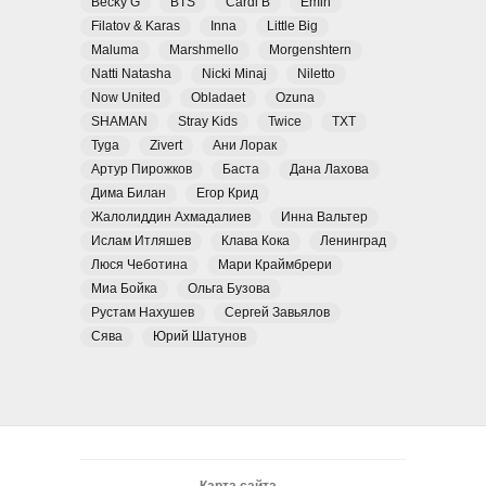
Becky G
BTS
Cardi B
Emin
Filatov & Karas
Inna
Little Big
Maluma
Marshmello
Morgenshtern
Natti Natasha
Nicki Minaj
Niletto
Now United
Obladaet
Ozuna
SHAMAN
Stray Kids
Twice
TXT
Tyga
Zivert
Ани Лорак
Артур Пирожков
Баста
Дана Лахова
Дима Билан
Егор Крид
Жалолиддин Ахмадалиев
Инна Вальтер
Ислам Итляшев
Клава Кока
Ленинград
Люся Чеботина
Мари Краймбрери
Миа Бойка
Ольга Бузова
Рустам Нахушев
Сергей Завьялов
Сява
Юрий Шатунов