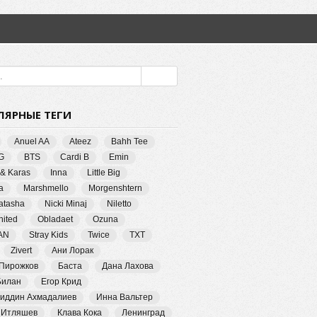
ЛЯРНЫЕ ТЕГИ
Anuel AA
Ateez
Bahh Tee
G
BTS
Cardi B
Emin
 & Karas
Inna
Little Big
a
Marshmello
Morgenshtern
Natasha
Nicki Minaj
Niletto
ited
Obladaet
Ozuna
AN
Stray Kids
Twice
TXT
Zivert
Ани Лорак
 Пирожков
Баста
Дана Лахова
Билан
Егор Крид
иддин Ахмадалиев
Инна Вальтер
 Итляшев
Клава Кока
Ленинград