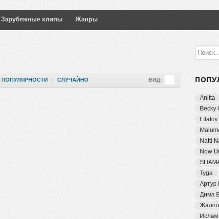
Зарубежные клипы
Жанры
ПОПУ
ПОПУЛЯРНОСТИ
|
СЛУЧАЙНО
ВИД:
Anitta
Becky 
Filatov
Malum
Natti 
Now Un
SHAM
Tyga
Артур
Дима 
Жалол
Ислам