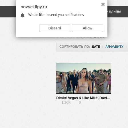
novyeklipy.ru
Новые клипы
Русские клипы
Would like to send you notifications
Discard
Allow
ВСЕ КЛИПЫ
AFRO BROS
СОРТИРОВАТЬ ПО:
ДАТЕ
|
АЛФАВИТУ
|
Dimitri Vegas & Like Mike, David Guetta, Daddy Yankee, Afro Bros, Natti Natasha — Instagram
1.36K
0