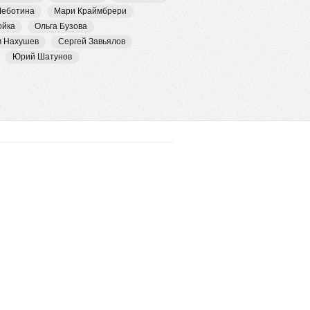
Чеботина
Мари Краймбрери
ойка
Ольга Бузова
м Нахушев
Сергей Завьялов
Юрий Шатунов