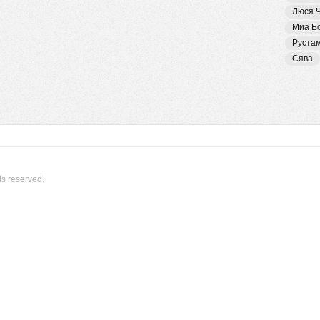
Люся 
Миа Б
Руста
Сява
ts reserved.