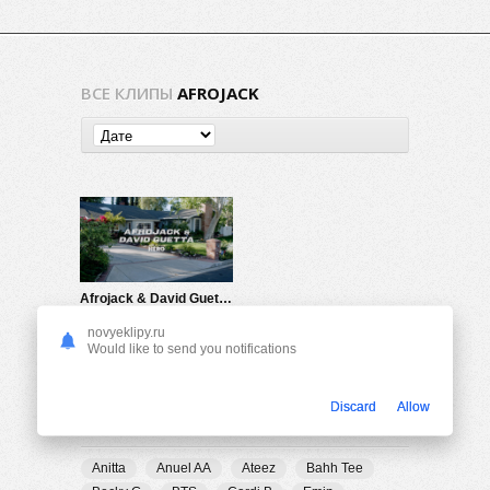
ВСЕ КЛИПЫ
AFROJACK
Afrojack & David Guetta — Hero
754
0
novyeklipy.ru
Would like to send you notifications
Discard
Allow
ПОПУЛЯРНЫЕ ТЕГИ
Anitta
Anuel AA
Ateez
Bahh Tee