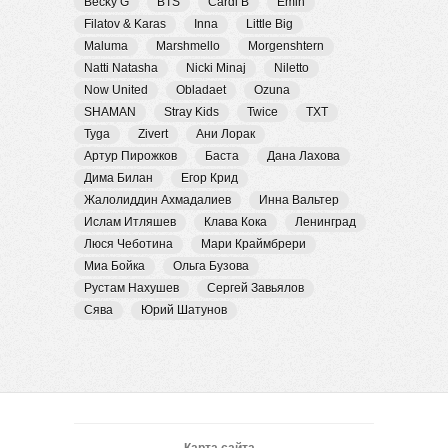
Becky G
BTS
Cardi B
Emin
Filatov & Karas
Inna
Little Big
Maluma
Marshmello
Morgenshtern
Natti Natasha
Nicki Minaj
Niletto
Now United
Obladaet
Ozuna
SHAMAN
Stray Kids
Twice
TXT
Tyga
Zivert
Ани Лорак
Артур Пирожков
Баста
Дана Лахова
Дима Билан
Егор Крид
Жалолиддин Ахмадалиев
Инна Вальтер
Ислам Итляшев
Клава Кока
Ленинград
Люся Чеботина
Мари Краймбрери
Миа Бойка
Ольга Бузова
Рустам Нахушев
Сергей Завьялов
Сява
Юрий Шатунов