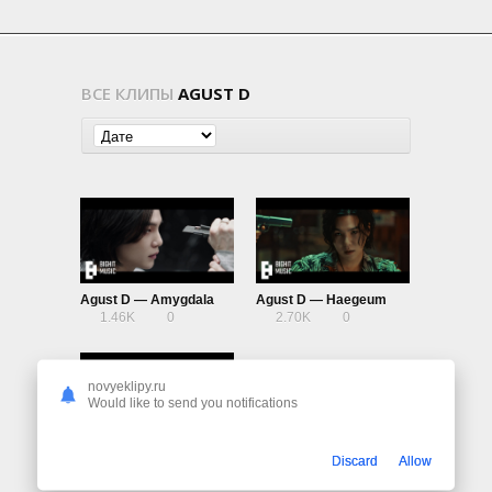
ВСЕ КЛИПЫ
AGUST D
Agust D — Amygdala
Agust D — Haegeum
1.46K
0
2.70K
0
novyeklipy.ru
Would like to send you notifications
Agust D ft. IU — People Pt.2
Discard
Allow
544
0