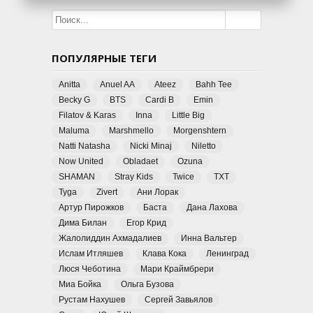
ПОПУЛЯРНЫЕ ТЕГИ
Anitta
Anuel AA
Ateez
Bahh Tee
Becky G
BTS
Cardi B
Emin
Filatov & Karas
Inna
Little Big
Maluma
Marshmello
Morgenshtern
Natti Natasha
Nicki Minaj
Niletto
Now United
Obladaet
Ozuna
SHAMAN
Stray Kids
Twice
TXT
Tyga
Zivert
Ани Лорак
Артур Пирожков
Баста
Дана Лахова
Дима Билан
Егор Крид
Жалолиддин Ахмадалиев
Инна Вальтер
Ислам Итляшев
Клава Кока
Ленинград
Люся Чеботина
Мари Краймбрери
Миа Бойка
Ольга Бузова
Рустам Нахушев
Сергей Завьялов