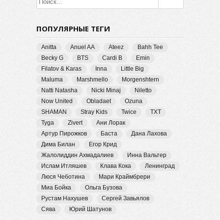
ПОПУЛЯРНЫЕ ТЕГИ
Anitta
Anuel AA
Ateez
Bahh Tee
Becky G
BTS
Cardi B
Emin
Filatov & Karas
Inna
Little Big
Maluma
Marshmello
Morgenshtern
Natti Natasha
Nicki Minaj
Niletto
Now United
Obladaet
Ozuna
SHAMAN
Stray Kids
Twice
TXT
Tyga
Zivert
Ани Лорак
Артур Пирожков
Баста
Дана Лахова
Дима Билан
Егор Крид
Жалолиддин Ахмадалиев
Инна Вальтер
Ислам Итляшев
Клава Кока
Ленинград
Люся Чеботина
Мари Краймбрери
Миа Бойка
Ольга Бузова
Рустам Нахушев
Сергей Завьялов
Сява
Юрий Шатунов