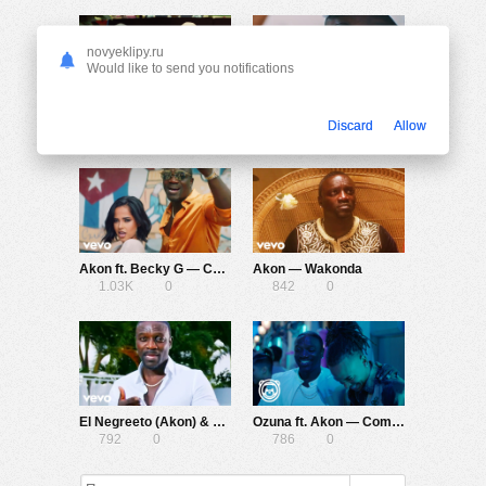
novyeklipy.ru
Would like to send you notifications
Akon ft. Pitbull — Te Quiero Amar
Akon — Can’t Say No
Discard
Allow
688
0
716
0
Akon ft. Becky G — Como No
Akon — Wakonda
1.03K
0
842
0
El Negreeto (Akon) & Anuel AA — Get Money
Ozuna ft. Akon — Coméntale
792
0
786
0