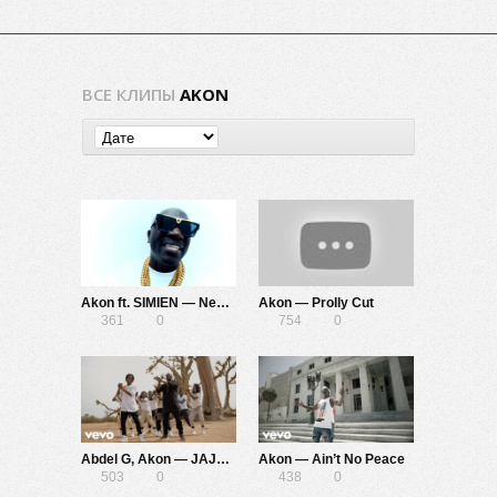
ВСЕ КЛИПЫ
AKON
Akon ft. SIMIEN — Never Really Mattered
Akon — Prolly Cut
361
0
754
0
Abdel G, Akon — JAJEUF
Akon — Ain’t No Peace
503
0
438
0