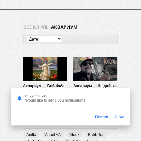
ВСЕ КЛИПЫ
АКВАРИУМ
Аквариум — Бой-баба
Аквариум — Не дай вам бог (OST Гоголь. Страшная месть)
913
0
886
0
novyeklipy.ru
Would like to send you notifications
Discard
Allow
ПОПУЛЯРНЫЕ ТЕГИ
Anitta
Anuel AA
Ateez
Bahh Tee