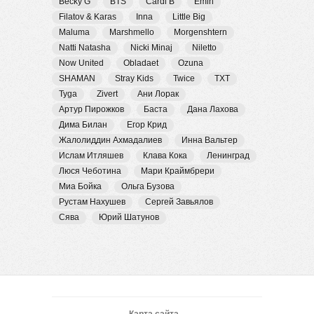
Becky G
BTS
Cardi B
Emin
Filatov & Karas
Inna
Little Big
Maluma
Marshmello
Morgenshtern
Natti Natasha
Nicki Minaj
Niletto
Now United
Obladaet
Ozuna
SHAMAN
Stray Kids
Twice
TXT
Tyga
Zivert
Ани Лорак
Артур Пирожков
Баста
Дана Лахова
Дима Билан
Егор Крид
Жалолиддин Ахмадалиев
Инна Вальтер
Ислам Итляшев
Клава Кока
Ленинград
Люся Чеботина
Мари Краймбрери
Миа Бойка
Ольга Бузова
Рустам Нахушев
Сергей Завьялов
Сява
Юрий Шатунов