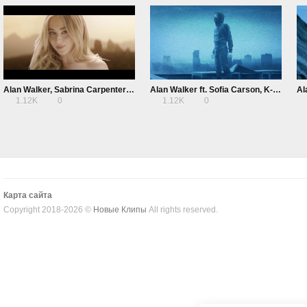
Alan Walker, Sabrina Carpenter & Farruko — On My Way (Alternate Video)
Alan Walker ft. Sofia Carson, K-391 & Corsak — Different World (Lyric Video)
1.12K
0
1.12K
0
Карта сайта
Copyright 2018-2026 ©
Новые Клипы
All rights reserved.