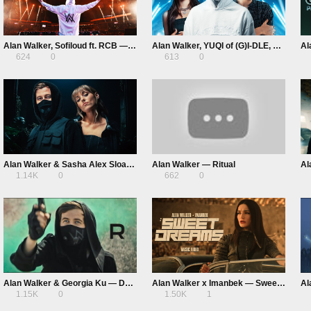
Alan Walker, Sofiloud ft. RCB — Team Side
Alan Walker, YUQI of (G)I-DLE, JVKE — Fire!
624
0
613
0
Alan Walker & Sasha Alex Sloan — Hero
Alan Walker — Ritual
1.14K
0
662
0
Alan Walker & Georgia Ku — Don’t You Hold Me Down
Alan Walker x Imanbek — Sweet Dreams
Al
1.15K
0
1.50K
1