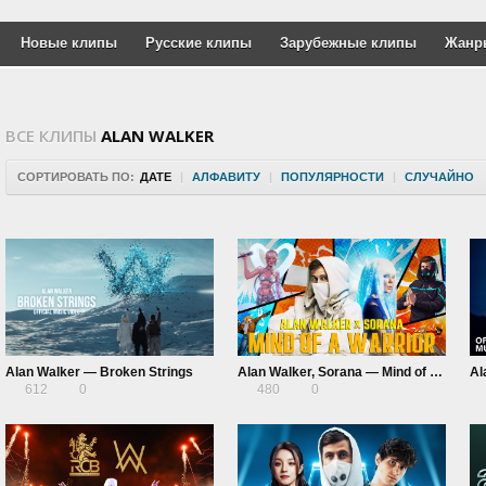
Новые клипы
Русские клипы
Зарубежные клипы
Жанр
ВСЕ КЛИПЫ
ALAN WALKER
СОРТИРОВАТЬ ПО:
ДАТЕ
|
АЛФАВИТУ
|
ПОПУЛЯРНОСТИ
|
СЛУЧАЙНО
Alan Walker — Broken Strings
Alan Walker, Sorana — Mind of a Warrior
612
0
480
0