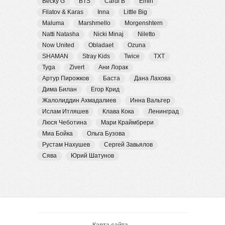
Becky G
BTS
Cardi B
Emin
Filatov & Karas
Inna
Little Big
Maluma
Marshmello
Morgenshtern
Natti Natasha
Nicki Minaj
Niletto
Now United
Obladaet
Ozuna
SHAMAN
Stray Kids
Twice
TXT
Tyga
Zivert
Ани Лорак
Артур Пирожков
Баста
Дана Лахова
Дима Билан
Егор Крид
Жалолиддин Ахмадалиев
Инна Вальтер
Ислам Итляшев
Клава Кока
Ленинград
Люся Чеботина
Мари Краймбрери
Миа Бойка
Ольга Бузова
Рустам Нахушев
Сергей Завьялов
Сява
Юрий Шатунов