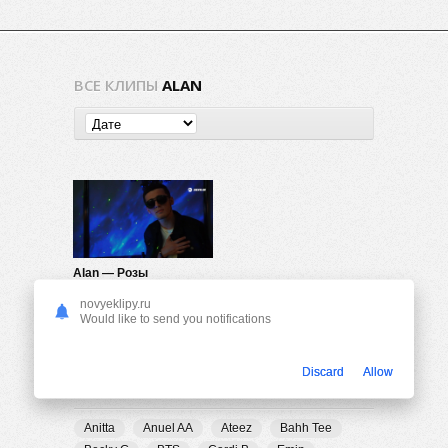
ВСЕ КЛИПЫ
ALAN
Alan — Розы
370
0
novyeklipy.ru
Would like to send you notifications
Discard
Allow
ПОПУЛЯРНЫЕ ТЕГИ
Anitta
Anuel AA
Ateez
Bahh Tee