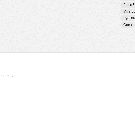
Люся 
Миа Б
Руста
Сява
ts reserved.