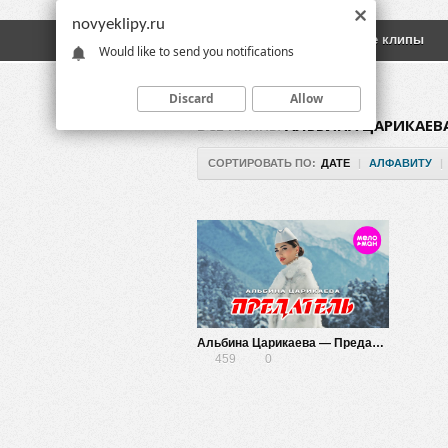
novyeklipy.ru
Новые клипы
Русские клипы
Would like to send you notifications
Discard
Allow
ВСЕ КЛИПЫ
АЛЬБИНА ЦАРИКАЕВ
СОРТИРОВАТЬ ПО:
ДАТЕ
|
АЛФАВИТУ
|
Альбина Царикаева — Предатель
459
0