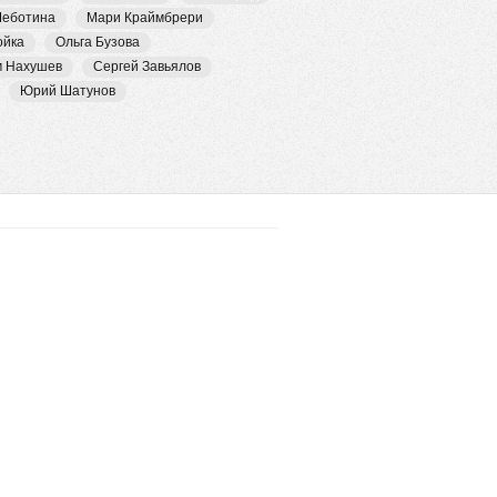
Чеботина
Мари Краймбрери
ойка
Ольга Бузова
м Нахушев
Сергей Завьялов
Юрий Шатунов