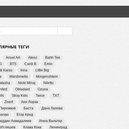
ЛЯРНЫЕ ТЕГИ
Anuel AA
Ateez
Bahh Tee
G
BTS
Cardi B
Emin
 & Karas
Inna
Little Big
a
Marshmello
Morgenshtern
Natasha
Nicki Minaj
Niletto
ited
Obladaet
Ozuna
AN
Stray Kids
Twice
TXT
Zivert
Ани Лорак
 Пирожков
Баста
Дана Лахова
Билан
Егор Крид
иддин Ахмадалиев
Инна Вальтер
 Итляшев
Клава Кока
Ленинград