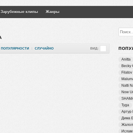
Зарубежные клипы
Жанры
А
ПОПУ
ПОПУЛЯРНОСТИ
|
СЛУЧАЙНО
ВИД:
Anitta
Becky 
Filatov
Malum
Natti 
Now Un
SHAM
Tyga
Артур
Дима 
Жалол
Ислам