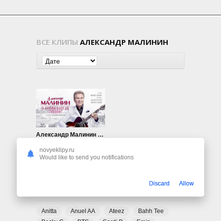
ВСЕ КЛИПЫ
АЛЕКСАНДР МАЛИНИН
Александр Малинин — О любви иногда говорят…
962
0
novyeklipy.ru
Would like to send you notifications
Discard
Allow
ПОПУЛЯРНЫЕ ТЕГИ
Anitta
Anuel AA
Ateez
Bahh Tee