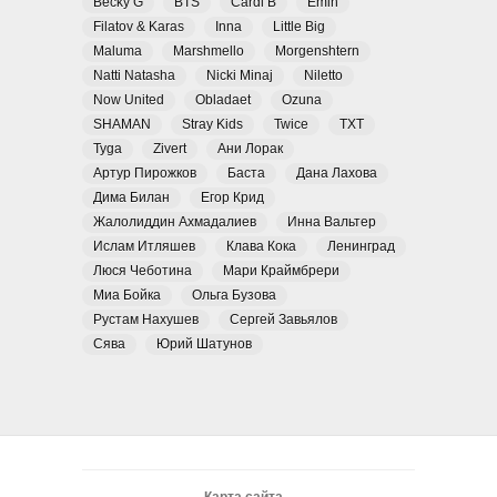
Becky G
BTS
Cardi B
Emin
Filatov & Karas
Inna
Little Big
Maluma
Marshmello
Morgenshtern
Natti Natasha
Nicki Minaj
Niletto
Now United
Obladaet
Ozuna
SHAMAN
Stray Kids
Twice
TXT
Tyga
Zivert
Ани Лорак
Артур Пирожков
Баста
Дана Лахова
Дима Билан
Егор Крид
Жалолиддин Ахмадалиев
Инна Вальтер
Ислам Итляшев
Клава Кока
Ленинград
Люся Чеботина
Мари Краймбрери
Миа Бойка
Ольга Бузова
Рустам Нахушев
Сергей Завьялов
Сява
Юрий Шатунов