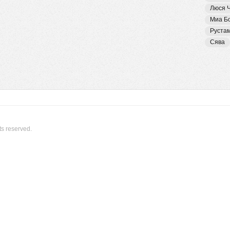
Люся 
Миа Б
Руста
Сява
ts reserved.