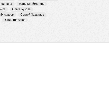
Чеботина
Мари Краймбрери
ойка
Ольга Бузова
м Нахушев
Сергей Завьялов
Юрий Шатунов