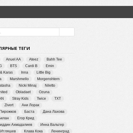
ЛЯРНЫЕ ТЕГИ
Anuel AA
Ateez
Bahh Tee
G
BTS
Cardi B
Emin
 & Karas
Inna
Little Big
a
Marshmello
Morgenshtern
Natasha
Nicki Minaj
Niletto
ited
Obladaet
Ozuna
AN
Stray Kids
Twice
TXT
Zivert
Ани Лорак
 Пирожков
Баста
Дана Лахова
Билан
Егор Крид
иддин Ахмадалиев
Инна Вальтер
 Итляшев
Клава Кока
Ленинград