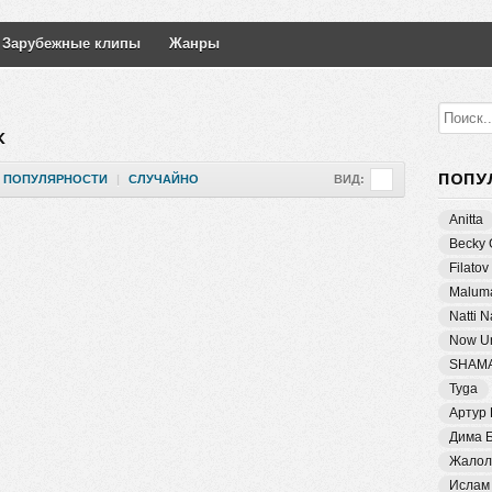
Зарубежные клипы
Жанры
К
ПОПУ
ПОПУЛЯРНОСТИ
|
СЛУЧАЙНО
ВИД:
Anitta
Becky 
Filatov
Malum
Natti 
Now Un
SHAM
Tyga
Артур
Дима 
Жалол
Ислам