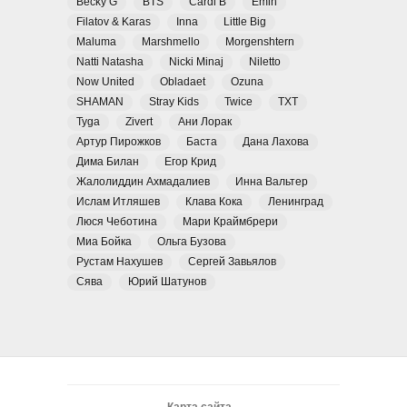
Becky G
BTS
Cardi B
Emin
Filatov & Karas
Inna
Little Big
Maluma
Marshmello
Morgenshtern
Natti Natasha
Nicki Minaj
Niletto
Now United
Obladaet
Ozuna
SHAMAN
Stray Kids
Twice
TXT
Tyga
Zivert
Ани Лорак
Артур Пирожков
Баста
Дана Лахова
Дима Билан
Егор Крид
Жалолиддин Ахмадалиев
Инна Вальтер
Ислам Итляшев
Клава Кока
Ленинград
Люся Чеботина
Мари Краймбрери
Миа Бойка
Ольга Бузова
Рустам Нахушев
Сергей Завьялов
Сява
Юрий Шатунов