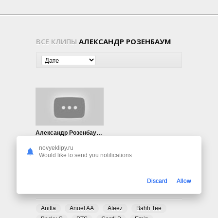
ВСЕ КЛИПЫ
АЛЕКСАНДР РОЗЕНБАУМ
Александр Розенбаум — Почти
651
0
novyeklipy.ru
Would like to send you notifications
Discard
Allow
ПОПУЛЯРНЫЕ ТЕГИ
Anitta
Anuel AA
Ateez
Bahh Tee