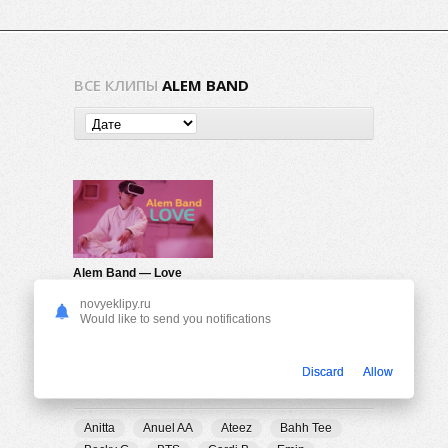
ВСЕ КЛИПЫ
ALEM BAND
Alem Band — Love
885
0
novyeklipy.ru
Would like to send you notifications
Discard
Allow
ПОПУЛЯРНЫЕ ТЕГИ
Anitta
Anuel AA
Ateez
Bahh Tee