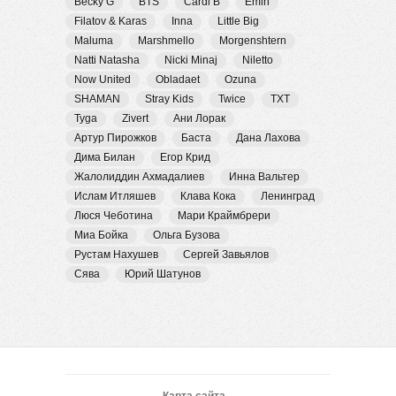
Becky G
BTS
Cardi B
Emin
Filatov & Karas
Inna
Little Big
Maluma
Marshmello
Morgenshtern
Natti Natasha
Nicki Minaj
Niletto
Now United
Obladaet
Ozuna
SHAMAN
Stray Kids
Twice
TXT
Tyga
Zivert
Ани Лорак
Артур Пирожков
Баста
Дана Лахова
Дима Билан
Егор Крид
Жалолиддин Ахмадалиев
Инна Вальтер
Ислам Итляшев
Клава Кока
Ленинград
Люся Чеботина
Мари Краймбрери
Миа Бойка
Ольга Бузова
Рустам Нахушев
Сергей Завьялов
Сява
Юрий Шатунов