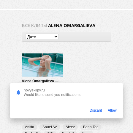
ВСЕ КЛИПЫ
ALENA OMARGALIEVA
Alena Omargalieva — Малиновое вино
483
0
novyeklipy.ru
Would like to send you notifications
Discard
Allow
ПОПУЛЯРНЫЕ ТЕГИ
Anitta
Anuel AA
Ateez
Bahh Tee