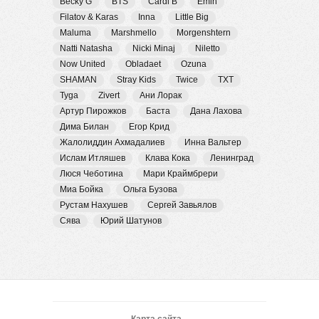
Becky G
BTS
Cardi B
Emin
Filatov & Karas
Inna
Little Big
Maluma
Marshmello
Morgenshtern
Natti Natasha
Nicki Minaj
Niletto
Now United
Obladaet
Ozuna
SHAMAN
Stray Kids
Twice
TXT
Tyga
Zivert
Ани Лорак
Артур Пирожков
Баста
Дана Лахова
Дима Билан
Егор Крид
Жалолиддин Ахмадалиев
Инна Вальтер
Ислам Итляшев
Клава Кока
Ленинград
Люся Чеботина
Мари Краймбрери
Миа Бойка
Ольга Бузова
Рустам Нахушев
Сергей Завьялов
Сява
Юрий Шатунов