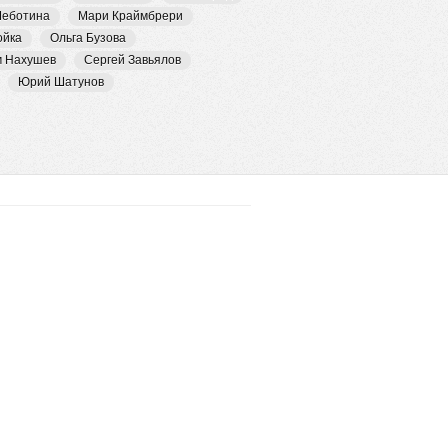
Чеботина
Мари Краймбрери
ойка
Ольга Бузова
м Нахушев
Сергей Завьялов
Юрий Шатунов