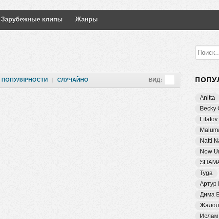
Зарубежные клипы
Жанры
ПОПУ
ПОПУЛЯРНОСТИ
|
СЛУЧАЙНО
ВИД:
Anitta
Becky 
Filatov
Malum
Natti 
Now Un
SHAM
Tyga
Артур
Дима 
Жалол
Ислам