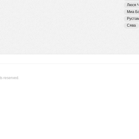
Люся 
Миа Б
Руста
Сява
ts reserved.