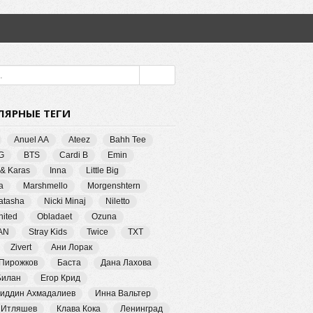
ЛЯРНЫЕ ТЕГИ
Anuel AA
Ateez
Bahh Tee
G
BTS
Cardi B
Emin
 & Karas
Inna
Little Big
a
Marshmello
Morgenshtern
Natasha
Nicki Minaj
Niletto
ited
Obladaet
Ozuna
AN
Stray Kids
Twice
TXT
Zivert
Ани Лорак
 Пирожков
Баста
Дана Лахова
Билан
Егор Крид
иддин Ахмадалиев
Инна Вальтер
 Итляшев
Клава Кока
Ленинград