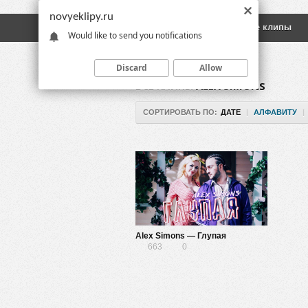
novyeklipy.ru
Новые клипы
Русские клипы
Would like to send you notifications
Discard
Allow
ВСЕ КЛИПЫ
ALEX SIMONS
СОРТИРОВАТЬ ПО:
ДАТЕ
|
АЛФАВИТУ
|
Alex Simons — Глупая
663
0