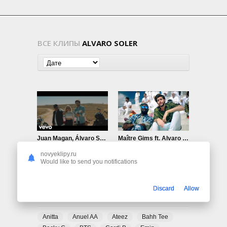
ВСЕ КЛИПЫ
ALVARO SOLER
Juan Magan, Álvaro Soler, Marielle — Sobrenatural
Maître Gims ft. Alvaro Soler — Lo Mismo
781
0
891
0
novyeklipy.ru
Would like to send you notifications
Discard
Allow
ПОПУЛЯРНЫЕ ТЕГИ
Anitta
Anuel AA
Ateez
Bahh Tee