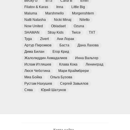
Becky G
BTS
Cardi B
Emin
Filatov & Karas
Inna
Little Big
Maluma
Marshmello
Morgenshtern
Natti Natasha
Nicki Minaj
Niletto
Now United
Obladaet
Ozuna
SHAMAN
Stray Kids
Twice
TXT
Tyga
Zivert
Ани Лорак
Артур Пирожков
Баста
Дана Лахова
Дима Билан
Егор Крид
Жалолиддин Ахмадалиев
Инна Вальтер
Ислам Итляшев
Клава Кока
Ленинград
Люся Чеботина
Мари Краймбрери
Миа Бойка
Ольга Бузова
Рустам Нахушев
Сергей Завьялов
Сява
Юрий Шатунов