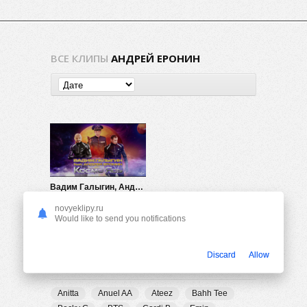
ВСЕ КЛИПЫ
АНДРЕЙ ЕРОНИН
Вадим Галыгин, Андрей Еронин & Павел Воля — Космо Ясь
808
0
novyeklipy.ru
Would like to send you notifications
Discard
Allow
ПОПУЛЯРНЫЕ ТЕГИ
Anitta
Anuel AA
Ateez
Bahh Tee