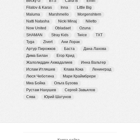
Becky G
BTS
Cardi B
Emin
Filatov & Karas
Inna
Little Big
Maluma
Marshmello
Morgenshtern
Natti Natasha
Nicki Minaj
Niletto
Now United
Obladaet
Ozuna
SHAMAN
Stray Kids
Twice
TXT
Tyga
Zivert
Ани Лорак
Артур Пирожков
Баста
Дана Лахова
Дима Билан
Егор Крид
Жалолиддин Ахмадалиев
Инна Вальтер
Ислам Итляшев
Клава Кока
Ленинград
Люся Чеботина
Мари Краймбрери
Миа Бойка
Ольга Бузова
Рустам Нахушев
Сергей Завьялов
Сява
Юрий Шатунов