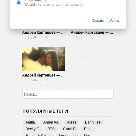
Would like to send you notifications
Discard
Allow
Андрей Картавцев — Мама
Андрей Картавцев — Еду я на море
1.18K
0
937
0
Андрей Картавцев — Ты самая, самая
1.53K
0
ПОПУЛЯРНЫЕ ТЕГИ
Anitta
Anuel AA
Ateez
Bahh Tee
Becky G
BTS
Cardi B
Emin
Filatov & Karas
Inna
Little Big