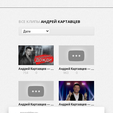
ВСЕ КЛИПЫ
АНДРЕЙ КАРТАВЦЕВ
Андрей Картавцев — Заскандалили дожди
Андрей Картавцев — Звонить не надо
754
0
963
0
Андрей Картавцев — Какая же ты …
Андрей Картавцев — Ты думала
894
0
1.23K
0
novyeklipy.ru