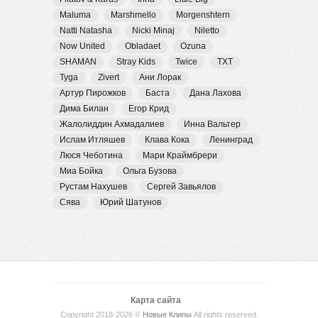
Maluma
Marshmello
Morgenshtern
Natti Natasha
Nicki Minaj
Niletto
Now United
Obladaet
Ozuna
SHAMAN
Stray Kids
Twice
TXT
Tyga
Zivert
Ани Лорак
Артур Пирожков
Баста
Дана Лахова
Дима Билан
Егор Крид
Жалолиддин Ахмадалиев
Инна Вальтер
Ислам Итляшев
Клава Кока
Ленинград
Люся Чеботина
Мари Краймбрери
Миа Бойка
Ольга Бузова
Рустам Нахушев
Сергей Завьялов
Сява
Юрий Шатунов
Карта сайта
Copyright 2018-2026 ©
Новые Клипы
All rights reserved.