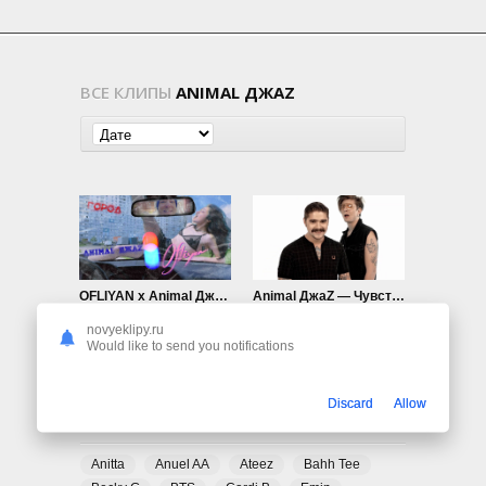
ВСЕ КЛИПЫ
ANIMAL ДЖАZ
OFLIYAN x Animal ДжаZ — Город
Animal ДжаZ — Чувства
479
0
914
0
novyeklipy.ru
Would like to send you notifications
Discard
Allow
ПОПУЛЯРНЫЕ ТЕГИ
Anitta
Anuel AA
Ateez
Bahh Tee