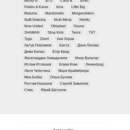
Becky G
BTS
Cardi B
Emin
Filatov & Karas
Inna
Little Big
Maluma
Marshmello
Morgenshtern
Natti Natasha
Nicki Minaj
Niletto
Now United
Obladaet
Ozuna
SHAMAN
Stray Kids
Twice
TXT
Tyga
Zivert
Ани Лорак
Артур Пирожков
Баста
Дана Лахова
Дима Билан
Егор Крид
Жалолиддин Ахмадалиев
Инна Вальтер
Ислам Итляшев
Клава Кока
Ленинград
Люся Чеботина
Мари Краймбрери
Миа Бойка
Ольга Бузова
Рустам Нахушев
Сергей Завьялов
Сява
Юрий Шатунов