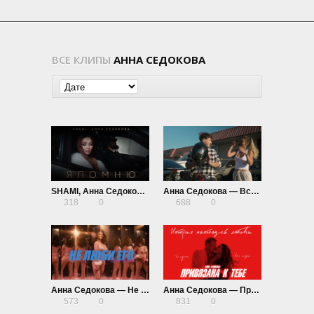
ВСЕ КЛИПЫ
АННА СЕДОКОВА
SHAMI, Анна Седокова — Я помню
Анна Седокова — Всё сложно
318
0
688
0
Анна Седокова — Не люби его
Анна Седокова — Привязана к тебе
573
0
831
0