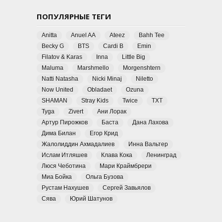
ПОПУЛЯРНЫЕ ТЕГИ
Anitta
Anuel AA
Ateez
Bahh Tee
Becky G
BTS
Cardi B
Emin
Filatov & Karas
Inna
Little Big
Maluma
Marshmello
Morgenshtern
Natti Natasha
Nicki Minaj
Niletto
Now United
Obladaet
Ozuna
SHAMAN
Stray Kids
Twice
TXT
Tyga
Zivert
Ани Лорак
Артур Пирожков
Баста
Дана Лахова
Дима Билан
Егор Крид
Жалолиддин Ахмадалиев
Инна Вальтер
Ислам Итляшев
Клава Кока
Ленинград
Люся Чеботина
Мари Краймбрери
Миа Бойка
Ольга Бузова
Рустам Нахушев
Сергей Завьялов
Сява
Юрий Шатунов