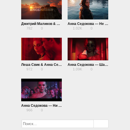
Дмитрий Маликов & Анна Седокова — Влюбленные
Анна Седокова — Не могу
782
0
1.02K
0
Леша Свик & Анна Седокова — Шантарам
Анна Седокова — Шантарам
972
0
1.09K
0
Анна Седокова — Ни слова о нем
966
0