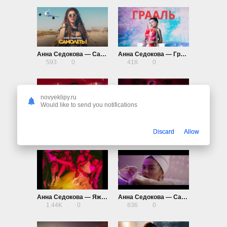
Анна Седокова — Самолёты
Анна Седокова — Грааль
593
0
418
0
novyeklipy.ru
Would like to send you notifications
Анна Седокова — Алые губы
Анна Седокова — Vibe
Discard
Allow
1.06K
0
914
0
Анна Седокова — Яжемать
Анна Седокова — Санта Барбара
1.44K
0
836
0