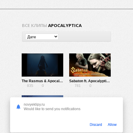
ВСЕ КЛИПЫ
APOCALYPTICA
The Rasmus & Apocalyptica — Venomous Moon
Sabaton ft. Apocalyptica — Angels Calling
835
0
781
0
novyeklipy.ru
Would like to send you notifications
Apocalyptica — Rise
Discard
Allow
795
0