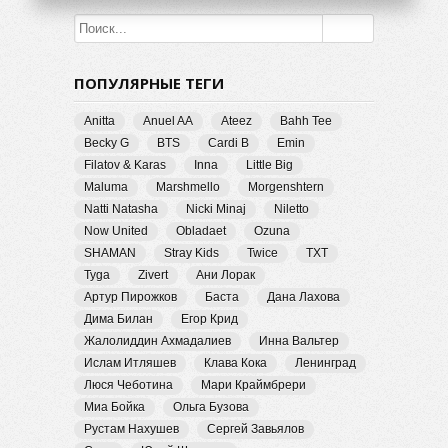
ПОПУЛЯРНЫЕ ТЕГИ
Anitta
Anuel AA
Ateez
Bahh Tee
Becky G
BTS
Cardi B
Emin
Filatov & Karas
Inna
Little Big
Maluma
Marshmello
Morgenshtern
Natti Natasha
Nicki Minaj
Niletto
Now United
Obladaet
Ozuna
SHAMAN
Stray Kids
Twice
TXT
Tyga
Zivert
Ани Лорак
Артур Пирожков
Баста
Дана Лахова
Дима Билан
Егор Крид
Жалолиддин Ахмадалиев
Инна Вальтер
Ислам Итляшев
Клава Кока
Ленинград
Люся Чеботина
Мари Краймбрери
Миа Бойка
Ольга Бузова
Рустам Нахушев
Сергей Завьялов