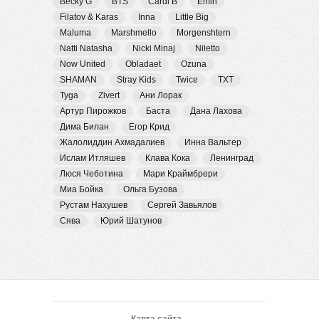
Becky G
BTS
Cardi B
Emin
Filatov & Karas
Inna
Little Big
Maluma
Marshmello
Morgenshtern
Natti Natasha
Nicki Minaj
Niletto
Now United
Obladaet
Ozuna
SHAMAN
Stray Kids
Twice
TXT
Tyga
Zivert
Ани Лорак
Артур Пирожков
Баста
Дана Лахова
Дима Билан
Егор Крид
Жалолиддин Ахмадалиев
Инна Вальтер
Ислам Итляшев
Клава Кока
Ленинград
Люся Чеботина
Мари Краймбрери
Миа Бойка
Ольга Бузова
Рустам Нахушев
Сергей Завьялов
Сява
Юрий Шатунов