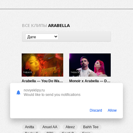
ВСЕ КЛИПЫ
ARABELLA
Arabella — You Do Want Me
Monoir x Arabella — Dubai
2.11K
0
871
0
novyeklipy.ru
Would like to send you notifications
Discard
Allow
ПОПУЛЯРНЫЕ ТЕГИ
Anitta
Anuel AA
Ateez
Bahh Tee