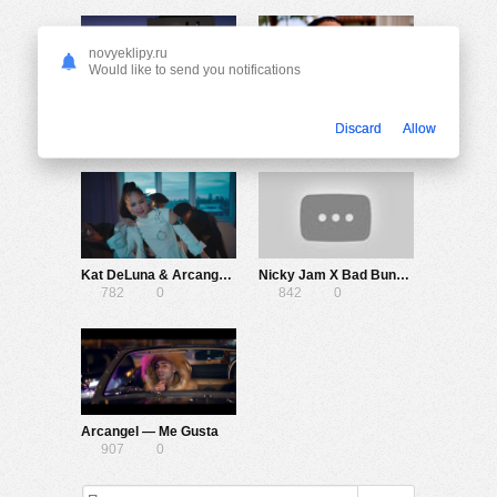
novyeklipy.ru
Would like to send you notifications
Anitta ft. Arcangel & De La Ghetto — Tócame
Anuel AA x Karol G x Arcangel x DJ Luian x Mambo Kingz — Tu No Amas
Discard
Allow
859
0
1.02K
0
Kat DeLuna & Arcangel — Nueva Actitud
Nicky Jam X Bad Bunny X Arcangel — Satisfacción
782
0
842
0
Arcangel — Me Gusta
907
0