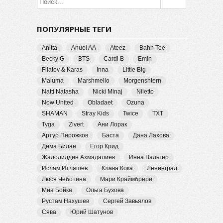
ПОПУЛЯРНЫЕ ТЕГИ
Anitta
Anuel AA
Ateez
Bahh Tee
Becky G
BTS
Cardi B
Emin
Filatov & Karas
Inna
Little Big
Maluma
Marshmello
Morgenshtern
Natti Natasha
Nicki Minaj
Niletto
Now United
Obladaet
Ozuna
SHAMAN
Stray Kids
Twice
TXT
Tyga
Zivert
Ани Лорак
Артур Пирожков
Баста
Дана Лахова
Дима Билан
Егор Крид
Жалолиддин Ахмадалиев
Инна Вальтер
Ислам Итляшев
Клава Кока
Ленинград
Люся Чеботина
Мари Краймбрери
Миа Бойка
Ольга Бузова
Рустам Нахушев
Сергей Завьялов
Сява
Юрий Шатунов