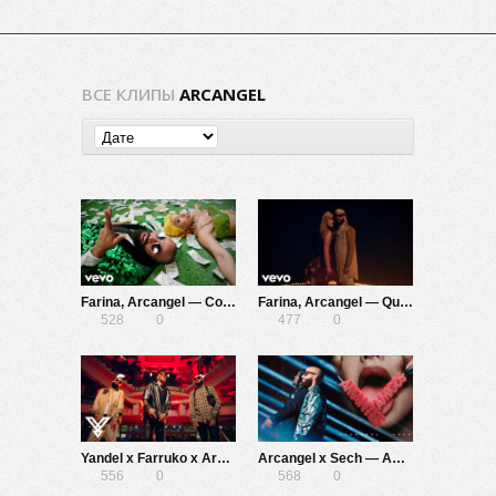
ВСЕ КЛИПЫ
ARCANGEL
Farina, Arcangel — Comas y Ceros
Farina, Arcangel — Qué Bien
528
0
477
0
Yandel x Farruko x Arcángel — Ella Entendio
Arcangel x Sech — Amantes & Amigos
556
0
568
0