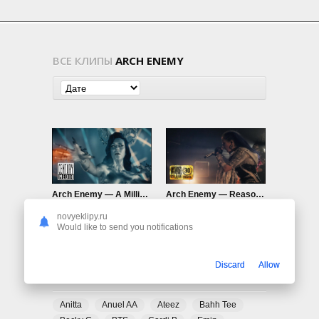
ВСЕ КЛИПЫ
ARCH ENEMY
Arch Enemy — A Million Suns
Arch Enemy — Reason To Believe
481
0
1.17K
0
novyeklipy.ru
Would like to send you notifications
Discard
Allow
ПОПУЛЯРНЫЕ ТЕГИ
Anitta
Anuel AA
Ateez
Bahh Tee