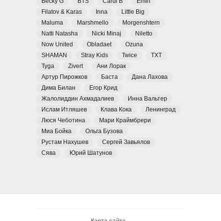
Becky G
BTS
Cardi B
Emin
Filatov & Karas
Inna
Little Big
Maluma
Marshmello
Morgenshtern
Natti Natasha
Nicki Minaj
Niletto
Now United
Obladaet
Ozuna
SHAMAN
Stray Kids
Twice
TXT
Tyga
Zivert
Ани Лорак
Артур Пирожков
Баста
Дана Лахова
Дима Билан
Егор Крид
Жалолиддин Ахмадалиев
Инна Вальтер
Ислам Итляшев
Клава Кока
Ленинград
Люся Чеботина
Мари Краймбрери
Миа Бойка
Ольга Бузова
Рустам Нахушев
Сергей Завьялов
Сява
Юрий Шатунов