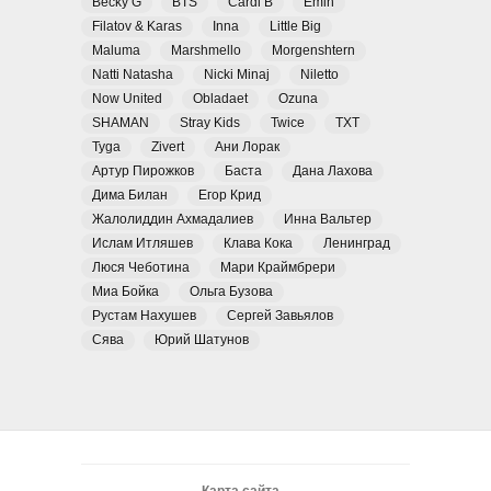
Becky G
BTS
Cardi B
Emin
Filatov & Karas
Inna
Little Big
Maluma
Marshmello
Morgenshtern
Natti Natasha
Nicki Minaj
Niletto
Now United
Obladaet
Ozuna
SHAMAN
Stray Kids
Twice
TXT
Tyga
Zivert
Ани Лорак
Артур Пирожков
Баста
Дана Лахова
Дима Билан
Егор Крид
Жалолиддин Ахмадалиев
Инна Вальтер
Ислам Итляшев
Клава Кока
Ленинград
Люся Чеботина
Мари Краймбрери
Миа Бойка
Ольга Бузова
Рустам Нахушев
Сергей Завьялов
Сява
Юрий Шатунов