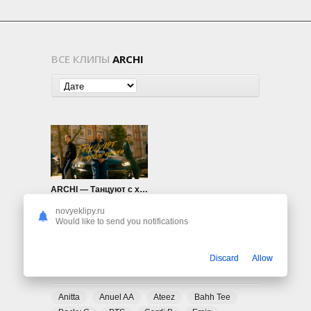
ВСЕ КЛИПЫ
ARCHI
ARCHI — Танцуют с хулиганами
910
0
novyeklipy.ru
Would like to send you notifications
Discard
Allow
ПОПУЛЯРНЫЕ ТЕГИ
Anitta
Anuel AA
Ateez
Bahh Tee