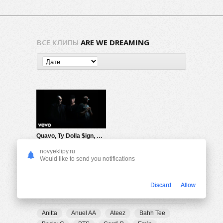
ВСЕ КЛИПЫ
ARE WE DREAMING
Quavo, Ty Dolla $ign, ARE WE DREAMING — If I Fall (OST Transformers One)
451
0
novyeklipy.ru
Would like to send you notifications
Discard
Allow
ПОПУЛЯРНЫЕ ТЕГИ
Anitta
Anuel AA
Ateez
Bahh Tee