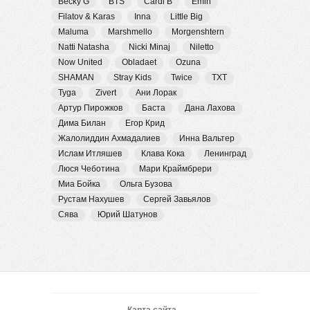
Becky G
BTS
Cardi B
Emin
Filatov & Karas
Inna
Little Big
Maluma
Marshmello
Morgenshtern
Natti Natasha
Nicki Minaj
Niletto
Now United
Obladaet
Ozuna
SHAMAN
Stray Kids
Twice
TXT
Tyga
Zivert
Ани Лорак
Артур Пирожков
Баста
Дана Лахова
Дима Билан
Егор Крид
Жалолиддин Ахмадалиев
Инна Вальтер
Ислам Итляшев
Клава Кока
Ленинград
Люся Чеботина
Мари Краймбрери
Миа Бойка
Ольга Бузова
Рустам Нахушев
Сергей Завьялов
Сява
Юрий Шатунов