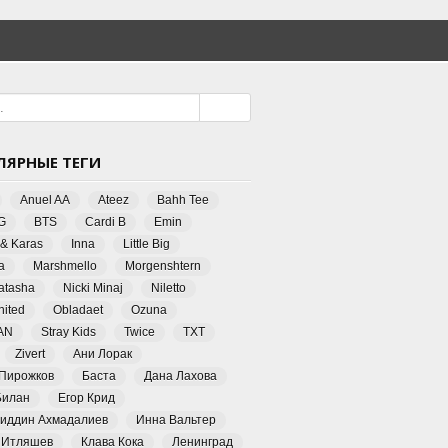
ЛЯРНЫЕ ТЕГИ
Anuel AA
Ateez
Bahh Tee
G
BTS
Cardi B
Emin
 & Karas
Inna
Little Big
a
Marshmello
Morgenshtern
Natasha
Nicki Minaj
Niletto
ited
Obladaet
Ozuna
AN
Stray Kids
Twice
TXT
Zivert
Ани Лорак
 Пирожков
Баста
Дана Лахова
Билан
Егор Крид
иддин Ахмадалиев
Инна Вальтер
 Итляшев
Клава Кока
Ленинград