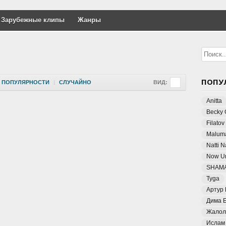
Зарубежные клипы
Жанры
ПОПУ
ПОПУЛЯРНОСТИ
|
СЛУЧАЙНО
ВИД:
Anitta
Becky 
Filatov
Malum
Natti 
Now Un
SHAM
Tyga
Артур
Дима 
Жалол
Ислам