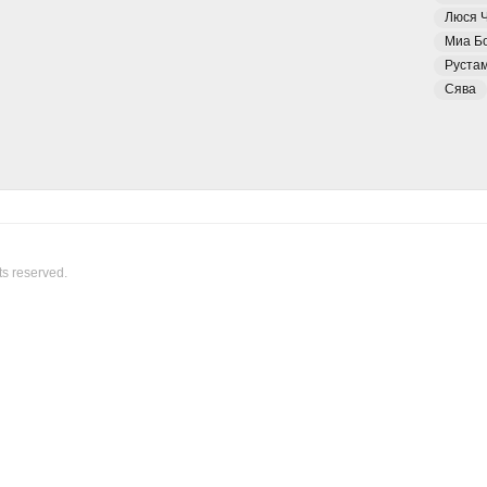
Люся 
Миа Б
Руста
Сява
ts reserved.