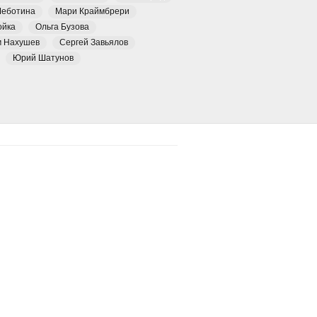
Чеботина
Мари Краймбрери
ойка
Ольга Бузова
м Нахушев
Сергей Завьялов
Юрий Шатунов