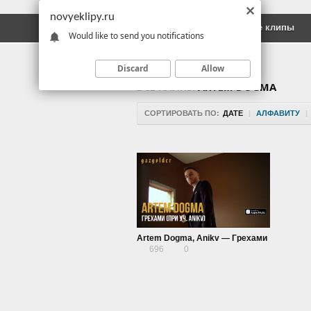
novyeklipy.ru
Новые клипы
Русские клипы
Would like to send you notifications
Discard
Allow
ВСЕ КЛИПЫ
ARTEM DOGMA
СОРТИРОВАТЬ ПО:
ДАТЕ
|
АЛФАВИТУ
|
Artem Dogma, Anikv — Грехами
696
0