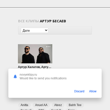
ВСЕ КЛИПЫ
АРТУР БЕСАЕВ
Артур Халатов, Артур Бесаев — Дикая
467
0
novyeklipy.ru
Would like to send you notifications
Discard
Allow
ПОПУЛЯРНЫЕ ТЕГИ
Anitta
Anuel AA
Ateez
Bahh Tee