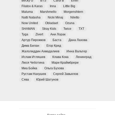
Becky G
BTS
Cardi B
Emin
Filatov & Karas
Inna
Little Big
Maluma
Marshmello
Morgenshtern
Natti Natasha
Nicki Minaj
Niletto
Now United
Obladaet
Ozuna
SHAMAN
Stray Kids
Twice
TXT
Tyga
Zivert
Ани Лорак
Артур Пирожков
Баста
Дана Лахова
Дима Билан
Егор Крид
Жалолиддин Ахмадалиев
Инна Вальтер
Ислам Итляшев
Клава Кока
Ленинград
Люся Чеботина
Мари Краймбрери
Миа Бойка
Ольга Бузова
Рустам Нахушев
Сергей Завьялов
Сява
Юрий Шатунов